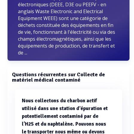
électroniques (DEEE, D3E ou PEEFV - en
anglais Waste Electronic and Electrical
Equipment WEEE) sont une catégorie de
déchets constituée des équipements en fin
de vie, fonctionnant à l'électricité ou via des
champs électromagnétiques, ainsi que les
équipements de production, de transfert et
de ...
Questions récurrentes sur Collecte de
matériel médical contaminé
Nous collectons du charbon actif
utilisé dans une station d'épuration et
potentiellement contaminé par de
l’H2S et du naphtalène. Pouvons nous
le transporter nous même ou devons