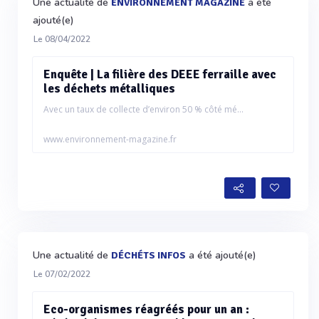
Une actualité de
a été
ENVIRONNEMENT MAGAZINE
ajouté(e)
Le 08/04/2022
Enquête | La filière des DEEE ferraille avec
les déchets métalliques
Avec un taux de collecte d’environ 50 % côté mé...
www.environnement-magazine.fr
Une actualité de
a été ajouté(e)
DÉCHÉTS INFOS
Le 07/02/2022
Eco-organismes réagréés pour un an :