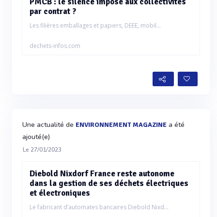
PMCB : le silence imposé aux collectivités
par contrat ?
Les filières emballages et papiers, DEEE, mobil...
dechets-infos.com
Une actualité de
a été
ENVIRONNEMENT MAGAZINE
ajouté(e)
Le 27/01/2023
Diebold Nixdorf France reste autonome
dans la gestion de ses déchets électriques
et électroniques
Le fabricant d’automates bancaires Diebold Nixd...