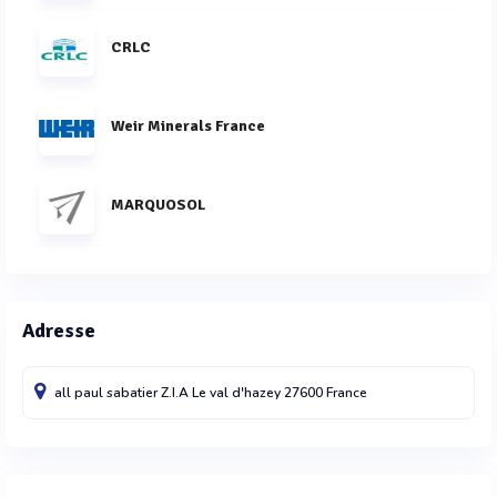
CRLC
Weir Minerals France
MARQUOSOL
Adresse
all paul sabatier Z.I.A
Le val d'hazey
27600
France