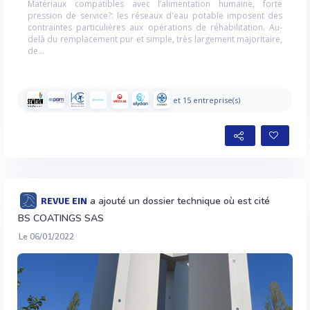
Matériaux compatibles avec l’alimentation humaine, forte
pression de service?: les réseaux d'eau potable imposent des
contraintes particulières aux opérations de réhabilitation. Au-
delà du remplacement pur et simple, très largement majoritaire,
de...
et 15 entreprise(s)
a ajouté un dossier technique où est cité
REVUE EIN
BS COATINGS SAS
Le 06/01/2022