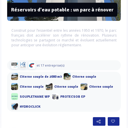
Réservoirs d'eau potable : un parc à rénover
Construit pour l’essentiel entre les années 1950 et 1970, le parc
français doit accélérer son rythme de rénovation. Plusieurs
technologies se partagent ce marché et évoluent actuellement
pour anticiper une évolution réglementaire.
et 17 entreprise(s)
Citerne souple de 2000 m3
Citerne souple
Citerne souple
Citerne souple
Citerne souple
SOUPLETHANE WP
PROTECSOB EP
HYDROCLICK