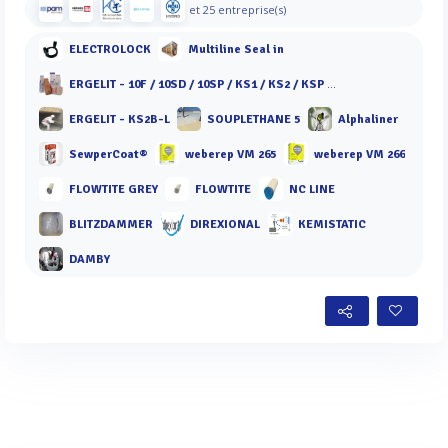
et 25 entreprise(s)
ELECTROLOCK
Multiline Seal in
ERGELIT - 10F / 10SD / 10SP / KS1 / KS2 / KSP / KT 10 / KT 40 / KBF 40
ERGELIT - KS2B-L
SOUPLETHANE 5
Alphaliner
SewperCoat®
weberep VM 265
weberep VM 266
FLOWTITE GREY
FLOWTITE
NC LINE
BLITZDAMMER
DIREXIONAL
KEMISTATIC
DAMBY