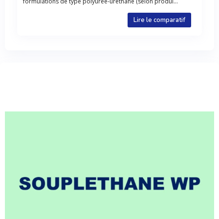
formulations de type polyurée-uréthane (selon produi...
Lire le comparatif