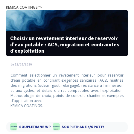
KEMICA COATINGS.">
Choisir un revetement interieur de reservoir
d'eau potable : ACS, migration et contraintes
d'exploitation
Le 12/03/2026
Comment selectionner un revetement interieur pour reservoir
d'eau potable en conciliant exigences sanitaires (ACS), maitrise
des migrations (odeur, gout, relargage), resistance a l'immersion
et aux cycles, et delais d'arret compatibles avec l'exploitation.
Methodologie de choix, points de controle chantier et exemples
d'application avec
KEMICA COATINGS
.
SOUPLETHANE WP
SOUPLETHANE 5/6 PUTTY