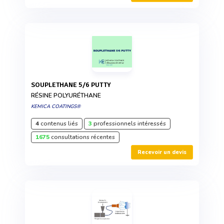
SOUPLETHANE 5/6 PUTTY
RÉSINE POLYURÉTHANE
KEMICA COATINGS®
4
contenus liés
3
professionnels intéressés
1675
consultations récentes
Recevoir un devis