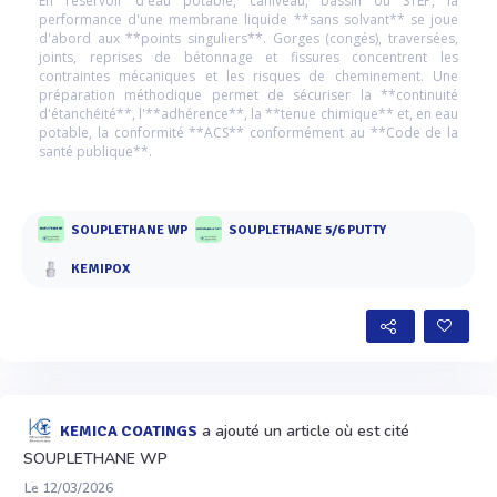
En réservoir d'eau potable, caniveau, bassin ou STEP, la
performance d'une membrane liquide **sans solvant** se joue
d'abord aux **points singuliers**. Gorges (congés), traversées,
joints, reprises de bétonnage et fissures concentrent les
contraintes mécaniques et les risques de cheminement. Une
préparation méthodique permet de sécuriser la **continuité
d'étanchéité**, l'**adhérence**, la **tenue chimique** et, en eau
potable, la conformité **ACS** conformément au **Code de la
santé publique**.
SOUPLETHANE WP
SOUPLETHANE 5/6 PUTTY
KEMIPOX
a ajouté un article où est cité
KEMICA COATINGS
SOUPLETHANE WP
Le 12/03/2026