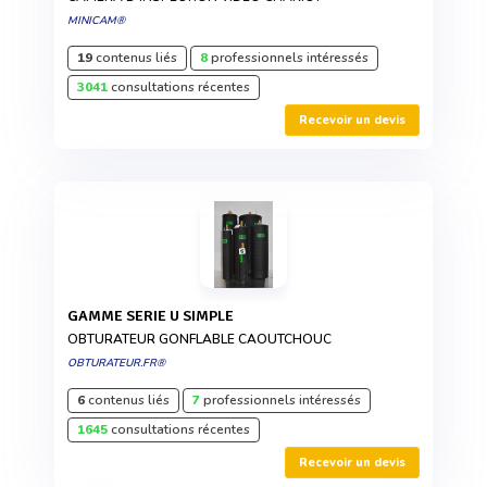
MINICAM®
19
contenus liés
8
professionnels intéressés
3041
consultations récentes
Recevoir un devis
GAMME SERIE U SIMPLE
OBTURATEUR GONFLABLE CAOUTCHOUC
OBTURATEUR.FR®
6
contenus liés
7
professionnels intéressés
1645
consultations récentes
Recevoir un devis