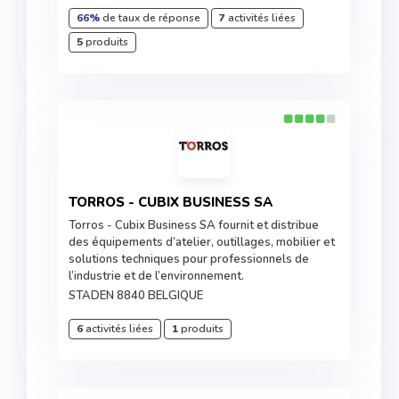
66%
de taux de réponse
7
activités liées
5
produits
TORROS - CUBIX BUSINESS SA
Torros - Cubix Business SA fournit et distribue
des équipements d’atelier, outillages, mobilier et
solutions techniques pour professionnels de
l’industrie et de l’environnement.
STADEN 8840 BELGIQUE
6
activités liées
1
produits