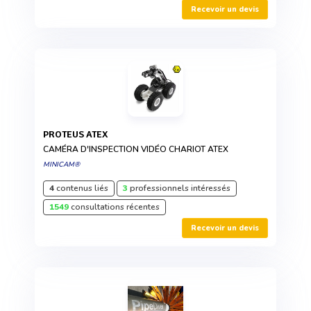
Recevoir un devis
PROTEUS ATEX
CAMÉRA D'INSPECTION VIDÉO CHARIOT ATEX
MINICAM®
4
contenus liés
3
professionnels intéressés
1549
consultations récentes
Recevoir un devis