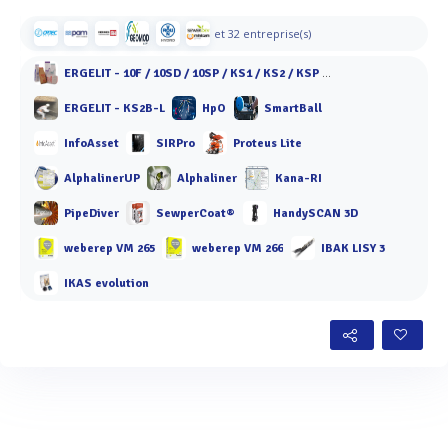
et 32 entreprise(s)
ERGELIT - 10F / 10SD / 10SP / KS1 / KS2 / KSP / KT 10 / KT 40 / KBF 40
ERGELIT - KS2B-L
HpO
SmartBall
InfoAsset
SIRPro
Proteus Lite
AlphalinerUP
Alphaliner
Kana-RI
PipeDiver
SewperCoat®
HandySCAN 3D
weberep VM 265
weberep VM 266
IBAK LISY 3
IKAS evolution