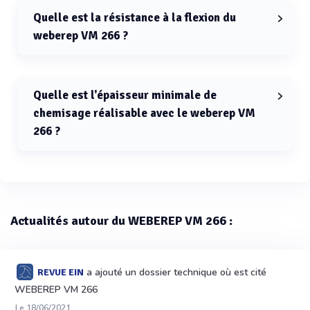
VM 266 est supérieure à 80 mètres.
Quelle est la résistance à la flexion du
weberep VM 266 ?
La résistance à la flexion du weberep VM 266 est de 2.7
MPa.
Quelle est l'épaisseur minimale de
chemisage réalisable avec le weberep VM
266 ?
L'épaisseur minimale de chemisage réalisable avec le
weberep VM 266 est de 3 cm.
Actualités autour du WEBEREP VM 266 :
a ajouté un dossier technique où est cité
REVUE EIN
WEBEREP VM 266
Le 18/06/2021