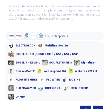
Prises en tenaille entre la vétusté des réseaux d’assainissement et
le coût prohibitif du remplacement intégral, les collectivités
choisissent bien souvent la réhabilitation de l’existant, au cas par
cas. Différentes technologies s’affrontent sur ...
et 25 entreprise(s)
ELECTROLOCK
Multiline Seal in
ERGELIT - 10F / 10SD / 10SP / KS1 / KS2 / KSP / KT 10 / KT 40 / KBF 40
ERGELIT - KS2B-L
SOUPLETHANE 5
Alphaliner
SewperCoat®
weberep VM 265
weberep VM 266
FLOWTITE GREY
FLOWTITE
NC LINE
BLITZDAMMER
DIREXIONAL
KEMISTATIC
DAMBY