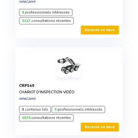
MINICAM®
6
professionnels intéressés
1117
consultations récentes
Recevoir un devis
CRP140
CHARIOT D'INSPECTION VIDÉO
MINICAM®
3
contenus liés
5
professionnels intéressés
1576
consultations récentes
Recevoir un devis