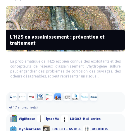
L'H2S en assainissement : prévention et
traitement
La problématique de l’H2S est bien connue des exploitants et des
concepteurs de réseaux d’assainissement. L’hydrogène sulfuré
peut engendrer des problèmes de corrosion des ouvrages, des
odeurs désagréables, et peut représenter un risque...
et 17 entreprise(s)
VigiEnose
lyser V3
LOGAZ-H2S series
myKlearSens
ERGELIT - KS2B-L
MS08 H2S