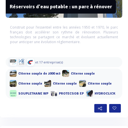
Réservoirs d'eau potable : un parc à rénover
Construit pour l’essentiel entre les années 1950 et 1970, le parc
français doit accélérer son rythme de rénovation. Plusieurs
technologies se partagent ce marché et évoluent actuellement
pour anticiper une évolution réglementaire.
et 17 entreprise(s)
Citerne souple de 2000 m3
Citerne souple
Citerne souple
Citerne souple
Citerne souple
SOUPLETHANE WP
PROTECSOB EP
HYDROCLICK