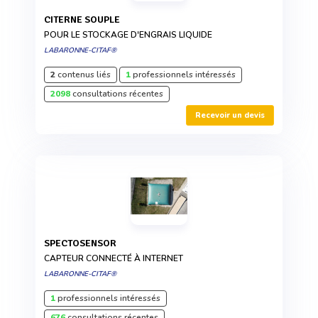
CITERNE SOUPLE
POUR LE STOCKAGE D'ENGRAIS LIQUIDE
LABARONNE-CITAF®
2
contenus liés
1
professionnels intéressés
2098
consultations récentes
Recevoir un devis
SPECTOSENSOR
CAPTEUR CONNECTÉ À INTERNET
LABARONNE-CITAF®
1
professionnels intéressés
676
consultations récentes