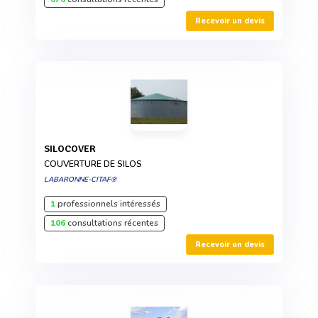
Recevoir un devis
SILOCOVER
COUVERTURE DE SILOS
LABARONNE-CITAF®
1
professionnels intéressés
106
consultations récentes
Recevoir un devis