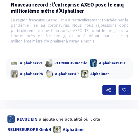
Nouveau record : l’entreprise AXEO pose le cinq
millionième mètre d’Alphaliner
La région française Grand Est est particulièrement touchée par la
pandémie liée au coronavirus. Nous nous réjouissons donc
particulièrement que l’entreprise AXEO TP, dont le siège est à
Hoerdt près de Strasbourg, ait posé début mars le cinq
millionième mètre d’Alphaliner à Paray le Monial.
AlphalinerVE
REE2000 UV.mobile
AlphalinerECO
AlphalinerPN
AlphalinerUP
Alphaliner
a ajouté une actualité où il cite :
REVUE EIN
RELINEEUROPE GmbH
Alphaliner