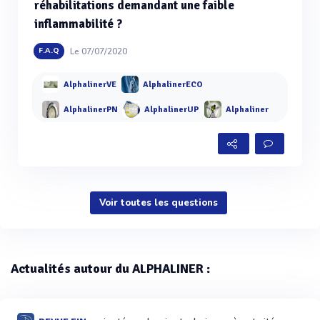
réhabilitations demandant une faible
inflammabilité ?
Le 07/07/2020
F.A.Q
AlphalinerVE
AlphalinerECO
AlphalinerPN
AlphalinerUP
Alphaliner
Voir toutes les questions
Actualités autour du ALPHALINER :