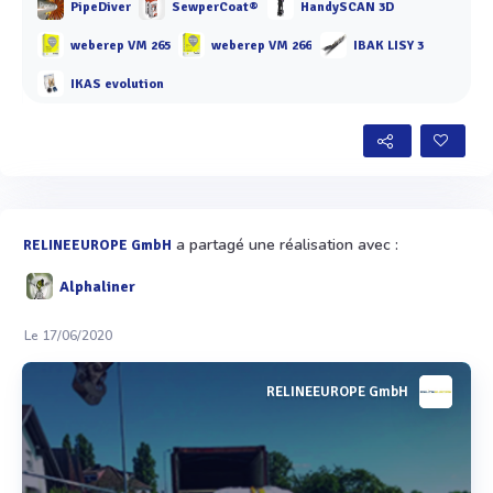
PipeDiver
SewperCoat®
HandySCAN 3D
weberep VM 265
weberep VM 266
IBAK LISY 3
IKAS evolution
a partagé une réalisation avec :
RELINEEUROPE GmbH
Alphaliner
Le 17/06/2020
RELINEEUROPE GmbH