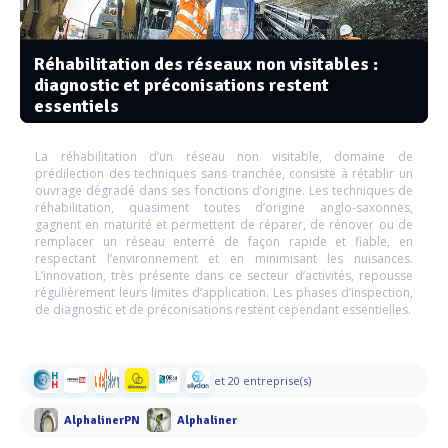
Réhabilitation des réseaux non visitables :
diagnostic et préconisations restent
essentiels
La réhabilitation d’un réseau non visitable, domaine de
prédilection des techniques sans tranchée, consiste à rétablir un
ouvrage dégradé dans ses fonctions d’origine. Les techniques de
réhabilitation, quasiment toutes d’origine anglo-saxonnes,
gagnent en maturité et permettent de réparer, de rénover ou de
remplacer un réseau enterré de façon rapide et fiable, en
respectant l’environnement et en minimisant les nuisances.
L’innovation, très présente dans ce secteur d’activités, repousse
régulièrement leurs limites d’application. Les phases d’inspection,
de diagnostic et de préconisations restent cependant essentielles.
et 20 entreprise(s)
AlphalinerPN
Alphaliner