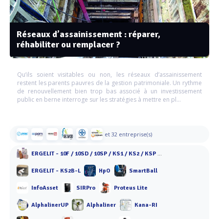
Réseaux d’assainissement : réparer,
réhabiliter ou remplacer ?
Qu’ils soient visitables ou non, les réseaux d’assainissement
restent les parents pauvres de la gestion patrimoniale. Un rythme
de renouvellement bien trop bas associé à un investissement
public en berne interroge sur les stratégies à mettre en pl...
et 32 entreprise(s)
ERGELIT - 10F / 10SD / 10SP / KS1 / KS2 / KSP / KT 10 / KT 40 / KBF 40
ERGELIT - KS2B-L
HpO
SmartBall
InfoAsset
SIRPro
Proteus Lite
AlphalinerUP
Alphaliner
Kana-RI