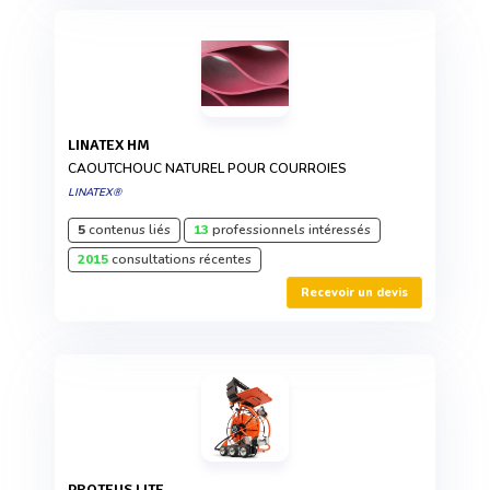
LINATEX HM
CAOUTCHOUC NATUREL POUR COURROIES
LINATEX®
5
contenus liés
13
professionnels intéressés
2015
consultations récentes
Recevoir un devis
PROTEUS LITE