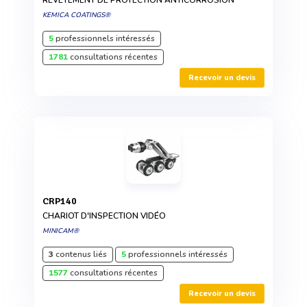
REVÊTEMENT DE PROTECTION ANTICORROSION
KEMICA COATINGS®
5
professionnels intéressés
1781
consultations récentes
Recevoir un devis
CRP140
CHARIOT D'INSPECTION VIDÉO
MINICAM®
3
contenus liés
5
professionnels intéressés
1577
consultations récentes
Recevoir un devis