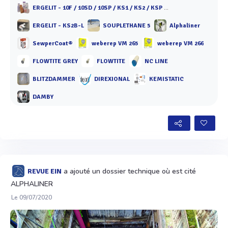
ERGELIT - 10F / 10SD / 10SP / KS1 / KS2 / KSP / KT 10 / KT 40 / KBF 40
ERGELIT - KS2B-L
SOUPLETHANE 5
Alphaliner
SewperCoat®
weberep VM 265
weberep VM 266
FLOWTITE GREY
FLOWTITE
NC LINE
BLITZDAMMER
DIREXIONAL
KEMISTATIC
DAMBY
a ajouté un dossier technique où est cité
REVUE EIN
ALPHALINER
Le 09/07/2020