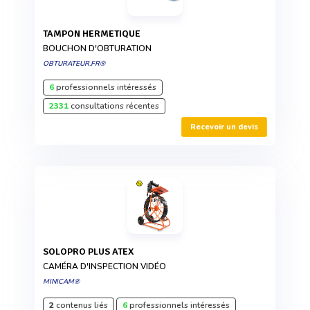
TAMPON HERMETIQUE
BOUCHON D'OBTURATION
OBTURATEUR.FR®
6
professionnels intéressés
2331
consultations récentes
Recevoir un devis
SOLOPRO PLUS ATEX
CAMÉRA D'INSPECTION VIDÉO
MINICAM®
2
contenus liés
6
professionnels intéressés