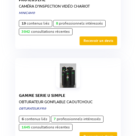
CAMÉRA D'INSPECTION VIDÉO CHARIOT
MINICAM®
19
contenus liés
8
professionnels intéressés
3042
consultations récentes
Recevoir un devis
GAMME SERIE U SIMPLE
OBTURATEUR GONFLABLE CAOUTCHOUC
OBTURATEUR.FR®
6
contenus liés
7
professionnels intéressés
1645
consultations récentes