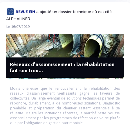
a ajouté un dossier technique où est cité
REVUE EIN
ALPHALINER
Le 16/07/2019
Réseaux d’assainissement : la réhabilitation
fait son trou...
Moins onéreuse que le renouvellement, la réhabilitation des
réseaux d’assainissement vieillissants gagne les faveurs de
collectivités. Un large éventail de solutions techniques permet de
répondre, durablement, à de nombreuses situations. Diagnostic
préalable et préparation du chantier restent essentiels à sa
réussite. Malgré les incitations récentes, le marché reste poussé
essentiellement par les programmes de réfection de voirie plutôt
que par l’obligation de gestion patrimoniale.