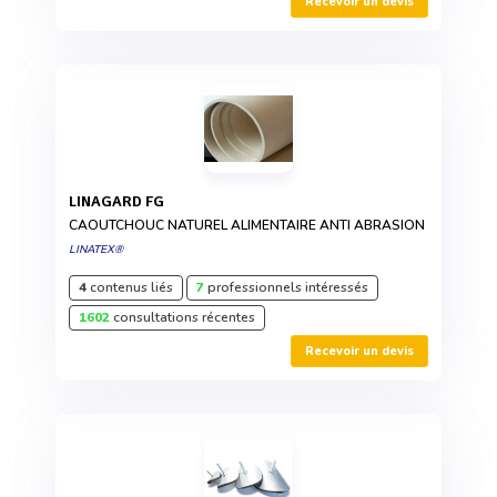
Recevoir un devis
LINAGARD FG
CAOUTCHOUC NATUREL ALIMENTAIRE ANTI ABRASION
LINATEX®
4
contenus liés
7
professionnels intéressés
1602
consultations récentes
Recevoir un devis