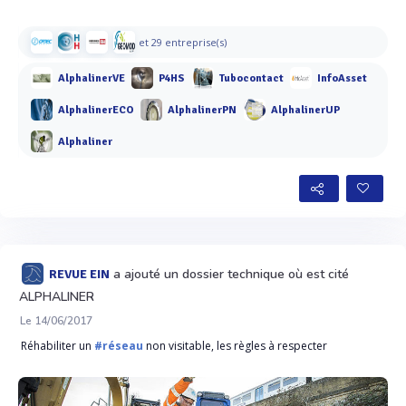
et 29 entreprise(s)
AlphalinerVE
P4HS
Tubocontact
InfoAsset
AlphalinerECO
AlphalinerPN
AlphalinerUP
Alphaliner
a ajouté un dossier technique où est cité
REVUE EIN
ALPHALINER
Le 14/06/2017
Réhabiliter un
#réseau
non visitable, les règles à respecter