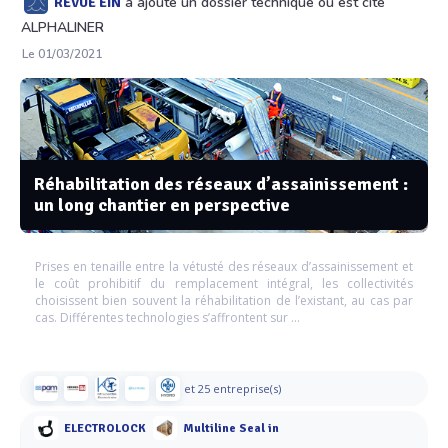
a ajouté un dossier technique où est cité
REVUE EIN
ALPHALINER
Le 01/03/2021
Réhabilitation des réseaux d’assainissement :
un long chantier en perspective
Prises en tenaille entre la vétusté des réseaux d’assainissement et
le coût prohibitif du remplacement intégral, les collectivités
choisissent bien souvent la réhabilitation de l’existant, au cas par
cas. Différentes technologies s’affrontent sur ...
et 25 entreprise(s)
ELECTROLOCK
Multiline Seal in