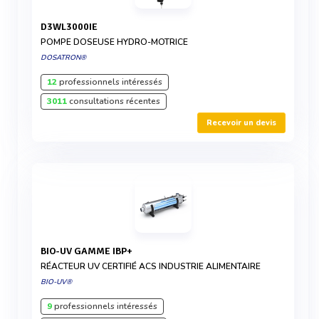
D3WL3000IE
POMPE DOSEUSE HYDRO-MOTRICE
DOSATRON®
12
professionnels intéressés
3011
consultations récentes
Recevoir un devis
BIO-UV GAMME IBP+
RÉACTEUR UV CERTIFIÉ ACS INDUSTRIE ALIMENTAIRE
BIO-UV®
9
professionnels intéressés