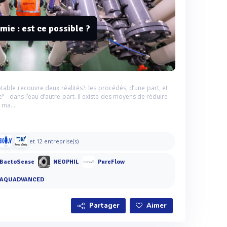
mie : est ce possible ?
table recouvre deux réalités?: les procédés, d’une part, et
e” - dans l’eau d’autre part. Il existe des moyens de réduire
 ma...
et 12 entreprise(s)
BactoSense
NEOPHIL
PureFlow
AQUADVANCED
Partager
Aimer