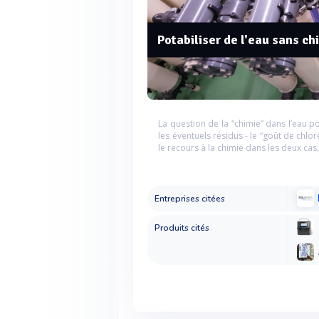
Potabiliser de l'eau sans chi
La question de la “chimie” dans l’eau po
les éventuels résidus - le “goût de chlor
le recours à la chimie dans les deux cas,
Entreprises citées
Produits cités