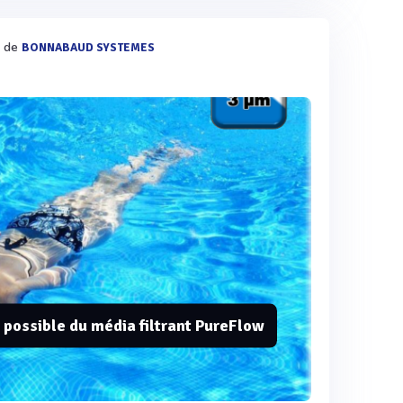
e de
BONNABAUD SYSTEMES
s possible du média filtrant PureFlow