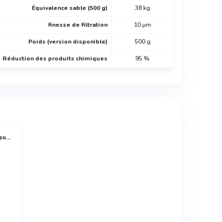
Équivalence sable (500 g)
38 kg
finesse de filtration
10 µm
Poids (version disponible)
500 g
Réduction des produits chimiques
95 %
résultats du test comparatif de filtration pureflow 3d sur la turbidité