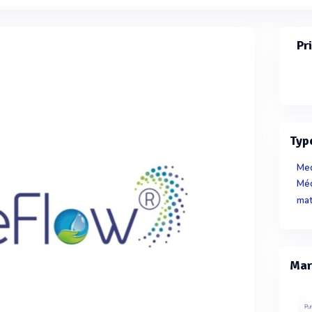
Pr
Typ
Med
Méd
mat
Mar