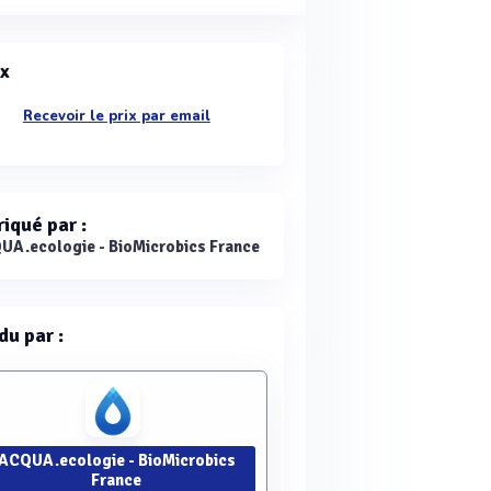
ix
Recevoir le prix par email
riqué par :
UA.ecologie - BioMicrobics France
du par :
ACQUA.ecologie - BioMicrobics
France