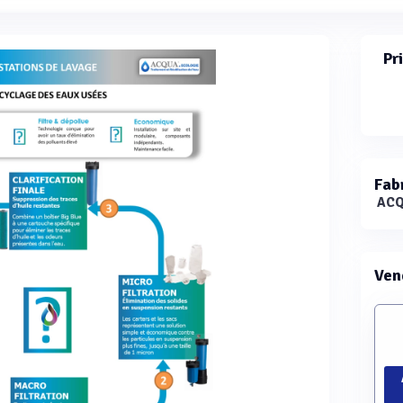
Pr
Fab
ACQ
Ven