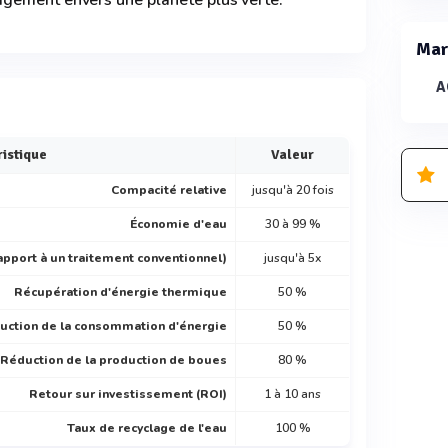
gement envers une planète plus verte.
Mar
A
istique
Valeur
Compacité relative
jusqu'à 20 fois
Économie d'eau
30 à 99 %
apport à un traitement conventionnel)
jusqu'à 5x
Récupération d'énergie thermique
50 %
uction de la consommation d'énergie
50 %
Réduction de la production de boues
80 %
Retour sur investissement (ROI)
1 à 10 ans
Taux de recyclage de l'eau
100 %