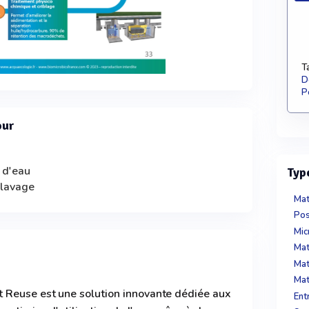
T
D
P
our
 d'eau
Typ
 lavage
Mat
Pos
Mic
Mat
 Reuse est une solution innovante dédiée aux
Ent