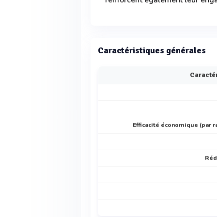
renforcent également leur enga
Caractéristiques générales
Caractér
Efficacité économique (par r
Réd