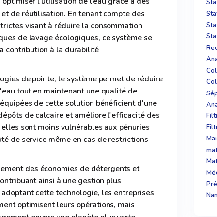
optimiser l'utilisation de l'eau grâce à des
Sta
et de réutilisation. En tenant compte des
Sta
rictes visant à réduire la consommation
Sta
Sta
iques de lavage écologiques, ce système se
Rec
a contribution à la durabilité
Ana
logies de pointe, le système permet de réduire
Col
d'eau tout en maintenant une qualité de
Sép
 équipées de cette solution bénéficient d'une
épôts de calcaire et améliore l'efficacité des
Fil
 elles sont moins vulnérables aux pénuries
Fil
ité de service même en cas de restrictions
Mai
mat
Mat
lement des économies de détergents et
Méd
ontribuant ainsi à une gestion plus
Pré
adoptant cette technologie, les entreprises
Nan
ment optimisent leurs opérations, mais