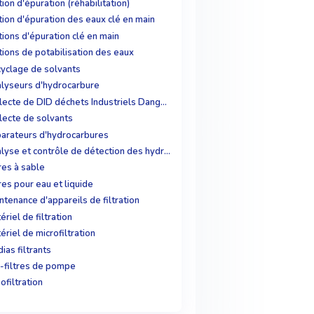
tion d'épuration (réhabilitation)
tion d'épuration des eaux clé en main
tions d'épuration clé en main
tions de potabilisation des eaux
yclage de solvants
lyseurs d'hydrocarbure
Collecte de DID déchets Industriels Dangereux
lecte de solvants
arateurs d'hydrocarbures
Analyse et contrôle de détection des hydrocarbures
tres à sable
tres pour eau et liquide
ntenance d'appareils de filtration
ériel de filtration
ériel de microfiltration
ias filtrants
-filtres de pompe
ofiltration