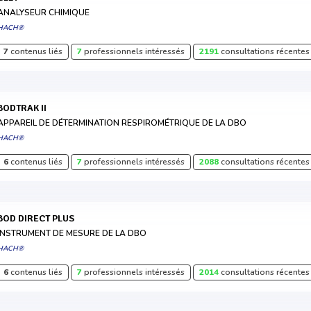
ANALYSEUR CHIMIQUE
HACH®
7
contenus liés
7
professionnels intéressés
2191
consultations récentes
BODTRAK II
APPAREIL DE DÉTERMINATION RESPIROMÉTRIQUE DE LA DBO
HACH®
6
contenus liés
7
professionnels intéressés
2088
consultations récentes
BOD DIRECT PLUS
INSTRUMENT DE MESURE DE LA DBO
HACH®
6
contenus liés
7
professionnels intéressés
2014
consultations récentes