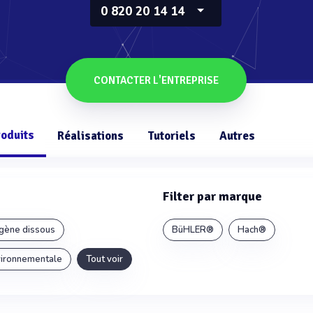
0 820 20 14 14
CONTACTER L'ENTREPRISE
roduits
Réalisations
Tutoriels
Autres
Filter par marque
gène dissous
BüHLER®
Hach®
vironnementale
Tout voir