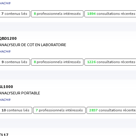
HACH®
7
contenus liés
8
professionnels intéressés
1894
consultations récentes
QBD1200
ANALYSEUR DE COT EN LABORATOIRE
HACH®
9
contenus liés
8
professionnels intéressés
1226
consultations récentes
SL1000
ANALYSEUR PORTABLE
HACH®
10
contenus liés
7
professionnels intéressés
2837
consultations récente
CL17