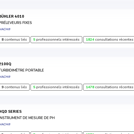
BÜHLER 4010
PRÉLEVEURS FIXES
HACH®
8
contenus liés
5
professionnels intéressés
1824
consultations récentes
2100Q
TURBIDIMÈTRE PORTABLE
HACH®
9
contenus liés
5
professionnels intéressés
1478
consultations récentes
HQD SERIES
INSTRUMENT DE MESURE DE PH
HACH®