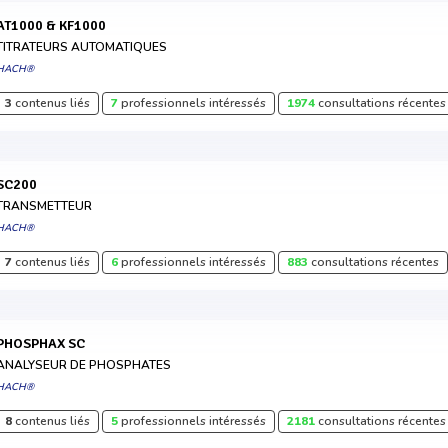
AT1000 & KF1000
TITRATEURS AUTOMATIQUES
HACH®
3
contenus liés
7
professionnels intéressés
1974
consultations récentes
SC200
TRANSMETTEUR
HACH®
7
contenus liés
6
professionnels intéressés
883
consultations récentes
PHOSPHAX SC
ANALYSEUR DE PHOSPHATES
HACH®
8
contenus liés
5
professionnels intéressés
2181
consultations récentes