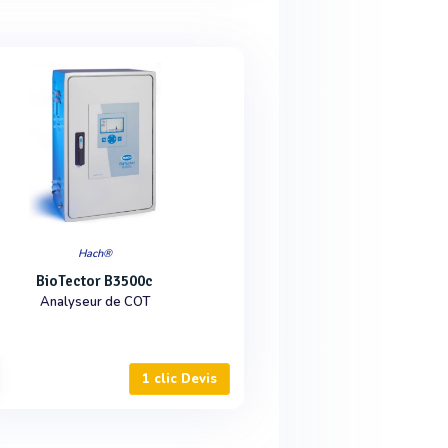
Hach®
BioTector B3500c
Analyseur de COT
1 clic Devis