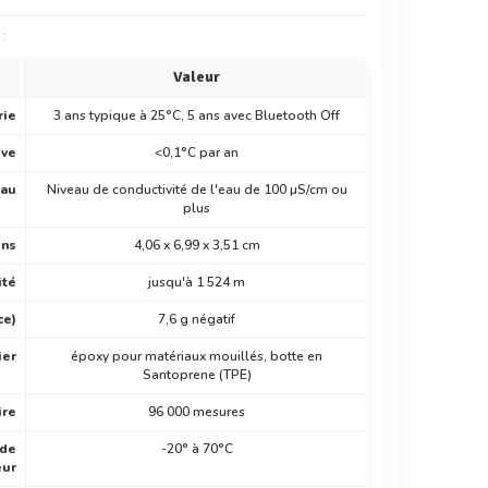
 :
Valeur
rie
3 ans typique à 25°C, 5 ans avec Bluetooth Off
ive
<0,1°C par an
eau
Niveau de conductivité de l'eau de 100 µS/cm ou
plus
ons
4,06 x 6,99 x 3,51 cm
ité
jusqu'à 1 524 m
ce)
7,6 g négatif
ier
époxy pour matériaux mouillés, botte en
Santoprene (TPE)
re
96 000 mesures
 de
-20° à 70°C
eur