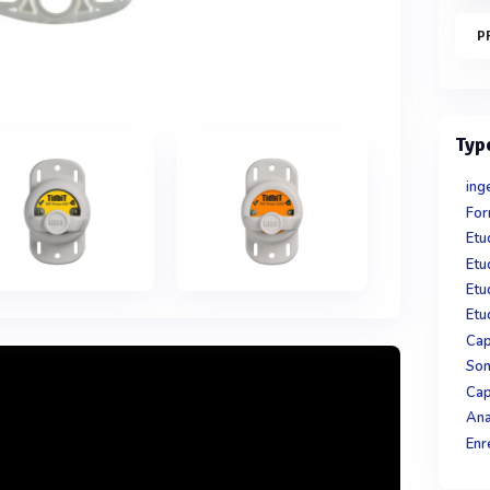
P
Typ
ing
For
Etu
Etu
Cap
Son
Cap
Ana
Enr