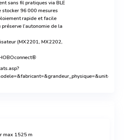
nt sans fil pratiques via BLE
e stocker 96 000 mesures
ploiement rapide et facile
u préserve l’autonomie de la
tilisateur (MX2201, MX2202,
on HOBOconnect®
tats.asp?
modele=&fabricant=&grandeur_physique=&unite=&conditi
ur max 1525 m