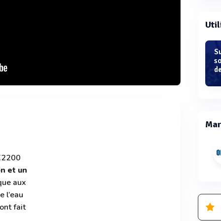
Util
S
s
de
Mar
X2200
n et un
que aux
e l’eau
ont fait