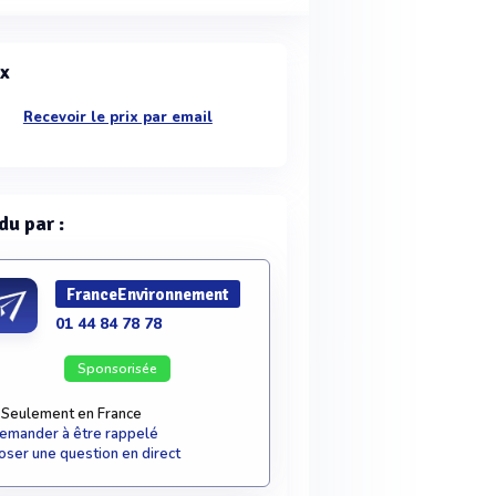
ix
Recevoir le prix par email
du par :
FranceEnvironnement
01 44 84 78 78
Sponsorisée
Seulement en France
emander à être rappelé
oser une question en direct