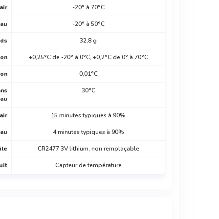
air
-20° à 70°C
eau
-20° à 50°C
ids
32,8 g
ion
±0,25°C de -20° à 0°C, ±0,2°C de 0° à 70°C
ion
0,01°C
ans
30°C
eau
air
15 minutes typiques à 90%
eau
4 minutes typiques à 90%
ile
CR2477 3V lithium, non remplaçable
uit
Capteur de température