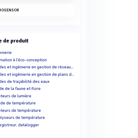
ROSENSOR
e de produit
enierie
mation à l’éco-conception
Etudes et ingénierie en gestion de réseaux d'eau
Etudes et ingénierie en gestion de plans d'eau
des de traçabilité des eaux
de de la faune et flore
teurs de lumière
de de température
teurs de température
lyseurs de température
egistreur, datalogger