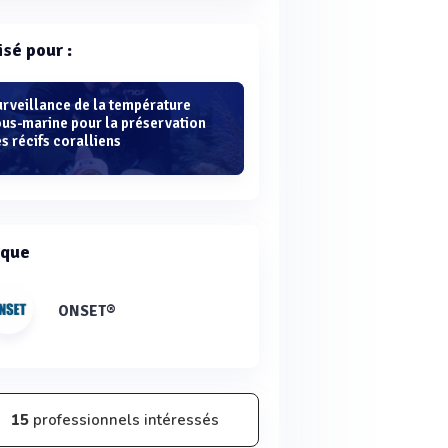
isé pour :
urveillance de la température
ous-marine pour la préservation
s récifs coralliens
que
ONSET®
15
professionnels intéressés