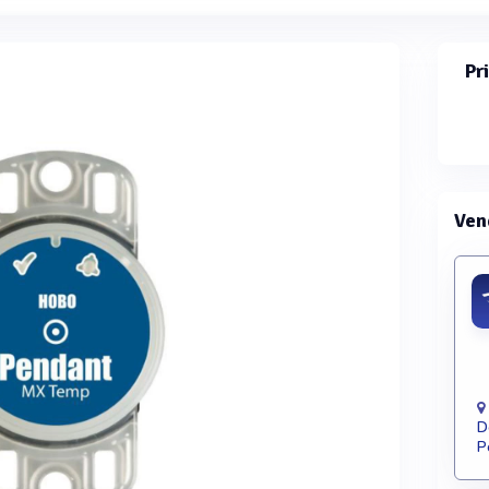
Pr
Ven
D
P