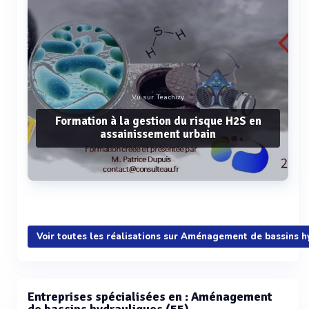
Vu sur Teachizy
Formation à la gestion du risque H2S en
assainissement urbain
Voir plus
Voir toutes les réalisations sur Aménagement de bassins h
Entreprises spécialisées en : Aménagement