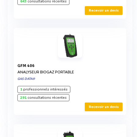
643
consultations récentes
Recevoir un devis
GFM 406
ANALYSEUR BIOGAZ PORTABLE
GAS DATA®
1
professionnels intéressés
291
consultations récentes
Recevoir un devis