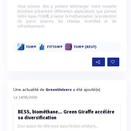
Vous pouvez dès à présent télécharger notre nouvelle
brochure présentant différentes applications que permet
notre tuyau TOM®, à savoir la méthanisation, la protection
de parcs solaires, les réseaux incendies et de
refroidissement.
TOM®
FITTOM®
TOM® (REUT)
Une actualité de
a été ajouté(e)
GreenUnivers
Le 14/05/2026
BESS, biométhane… Green Giraffe accélère
sa diversification
D’un acteur de référence dans l’éolien offshore...