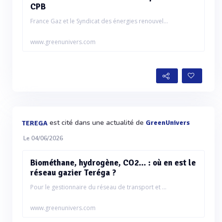
CPB
France Gaz et le Syndicat des énergies renouvel...
www.greenunivers.com
est cité dans une actualité de
GreenUnivers
TEREGA
Le 04/06/2026
Biométhane, hydrogène, CO2… : où en est le
réseau gazier Teréga ?
Pour le gestionnaire du réseau de transport et ...
www.greenunivers.com