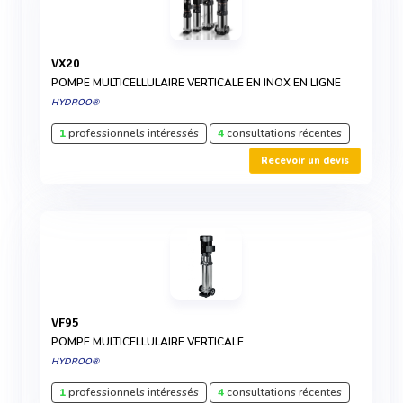
VX20
POMPE MULTICELLULAIRE VERTICALE EN INOX EN LIGNE
HYDROO®
1
professionnels intéressés
4
consultations récentes
Recevoir un devis
VF95
POMPE MULTICELLULAIRE VERTICALE
HYDROO®
1
professionnels intéressés
4
consultations récentes