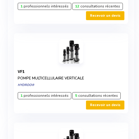
1
professionnels intéressés
12
consultations récentes
Recevoir un devis
VF1
POMPE MULTICELLULAIRE VERTICALE
HYDROO®
1
professionnels intéressés
5
consultations récentes
Recevoir un devis