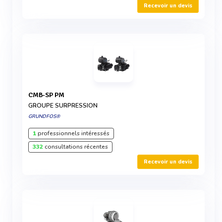
Recevoir un devis
CMB-SP PM
GROUPE SURPRESSION
GRUNDFOS®
1
professionnels intéressés
332
consultations récentes
Recevoir un devis