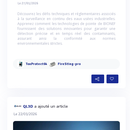
Le 27/01/2026
Découvrez les défis techniques et réglementaires associés
à la surveillance en continu des eaux usées industrielles.
Apprenez comment les technologies de pointe de BIONEF
fournissent des solutions innovantes pour garantir une
détection précise et en temps réel des contaminants,
assurant ainsi la conformité aux normes
environnementales strictes.
ToxProtect64
FireSting-pro
a ajouté un article
QL3D
Le 22/01/2026