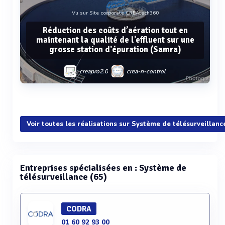
Vu sur Site corporate CREAtech360
Réduction des coûts d’aération tout en
maintenant la qualité de l’effluent sur une
grosse station d'épuration (Samra)
creapro2.0
crea-n-control
Voir plus
Voir toutes les réalisations sur Système de télésurveillanc
Entreprises spécialisées en : Système de
télésurveillance (65)
CODRA
01 60 92 93 00