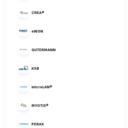
CREA®
eWON
GUTERMANN
KSB
microLAN®
MYOTIS®
PERAX