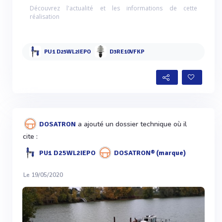
Découvrez l'actualité et les informations de cette
réalisation
PU1 D25WL2IEPO
D3RE10VFKP
a ajouté un dossier technique où il
DOSATRON
cite :
PU1 D25WL2IEPO
DOSATRON® (marque)
Le 19/05/2020