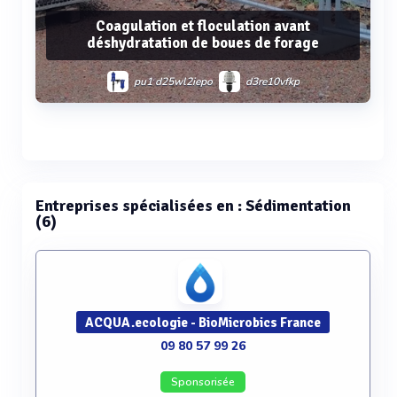
Coagulation et floculation avant
déshydratation de boues de forage
pu1 d25wl2iepo
d3re10vfkp
Voir plus
Entreprises spécialisées en : Sédimentation
(6)
ACQUA.ecologie - BioMicrobics France
09 80 57 99 26
Sponsorisée