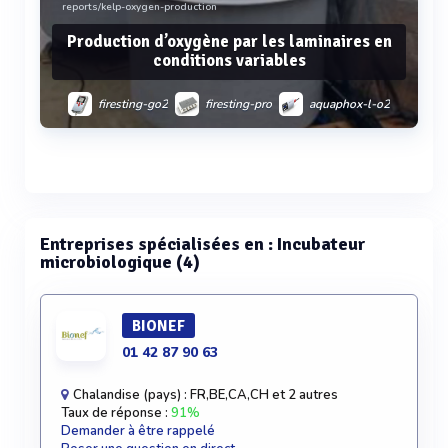
reports/kelp-oxygen-production
Production d’oxygène par les laminaires en
conditions variables
firesting-go2
firesting-pro
aquaphox-l-o2
Voir plus
Entreprises spécialisées en : Incubateur
microbiologique (4)
BIONEF
01 42 87 90 63
Chalandise (pays) : FR,BE,CA,CH et 2 autres
Taux de réponse :
91%
Demander à être rappelé