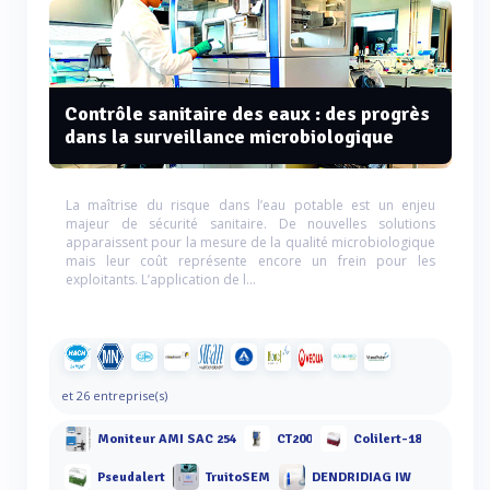
Contrôle sanitaire des eaux : des progrès
dans la surveillance microbiologique
La maîtrise du risque dans l’eau potable est un enjeu
majeur de sécurité sanitaire. De nouvelles solutions
apparaissent pour la mesure de la qualité microbiologique
mais leur coût représente encore un frein pour les
exploitants. L’application de l...
et 26 entreprise(s)
Moniteur AMI SAC 254
CT200
Colilert-18
Pseudalert
TruitoSEM
DENDRIDIAG IW