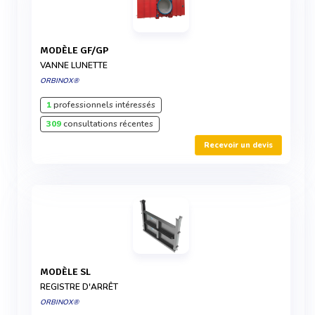
MODÈLE GF/GP
VANNE LUNETTE
ORBINOX®
1
professionnels intéressés
309
consultations récentes
Recevoir un devis
MODÈLE SL
REGISTRE D'ARRÊT
ORBINOX®