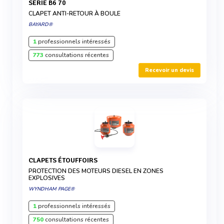
SÉRIE B6 70
CLAPET ANTI-RETOUR À BOULE
BAYARD®
1
professionnels intéressés
773
consultations récentes
Recevoir un devis
CLAPETS ÉTOUFFOIRS
PROTECTION DES MOTEURS DIESEL EN ZONES
EXPLOSIVES
WYNDHAM PAGE®
1
professionnels intéressés
750
consultations récentes