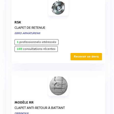
RSK
CLAPET DE RETENUE
EBRO ARMATUREN®
1
professionnels intéressés
169
consultations récentes
Recevoir un devis
MODÈLE RR
CLAPET ANTI-RETOUR À BATTANT
ORBINOX®