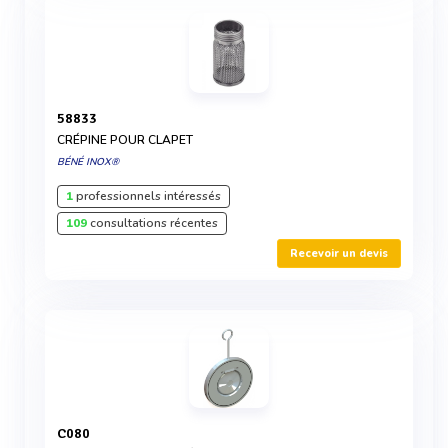
58833
CRÉPINE POUR CLAPET
BÉNÉ INOX®
1
professionnels intéressés
109
consultations récentes
Recevoir un devis
C080