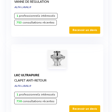
VANNE DE RÉGULATION
ALFA LAVAL®
1
professionnels intéressés
753
consultations récentes
Recevoir un devis
LKC ULTRAPURE
CLAPET ANTI-RETOUR
ALFA LAVAL®
1
professionnels intéressés
738
consultations récentes
Recevoir un devis