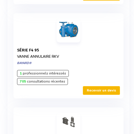
SÉRIE F4 95
VANNE ANNULAIRE RKV
BAYARD®
1
professionnels intéressés
705
consultations récentes
Recevoir un devis