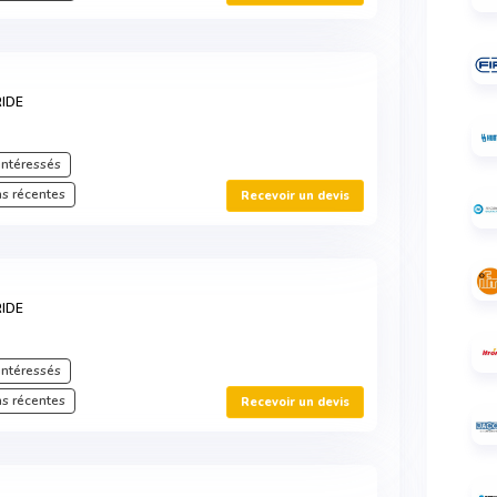
RIDE
intéressés
s récentes
Recevoir un devis
IDE
intéressés
s récentes
Recevoir un devis