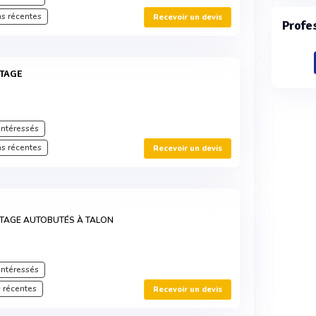
s récentes
Recevoir un devis
Profe
NTAGE
intéressés
s récentes
Recevoir un devis
NTAGE AUTOBUTÉS À TALON
intéressés
 récentes
Recevoir un devis