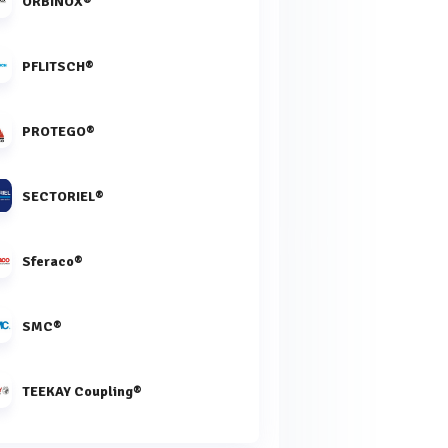
ORBINOX®
PFLITSCH®
PROTEGO®
SECTORIEL®
Sferaco®
SMC®
TEEKAY Coupling®