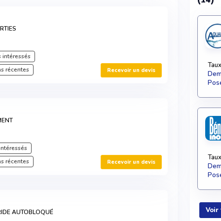
RTIES
 intéressés
Taux
s récentes
Recevoir un devis
Dema
Pose
MENT
intéressés
Taux
s récentes
Recevoir un devis
Dema
Pose
Voir
RIDE AUTOBLOQUÉ