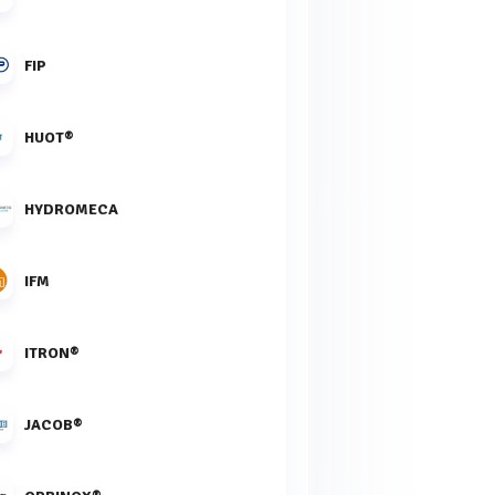
FIP
HUOT®
HYDROMECA
IFM
ITRON®
JACOB®