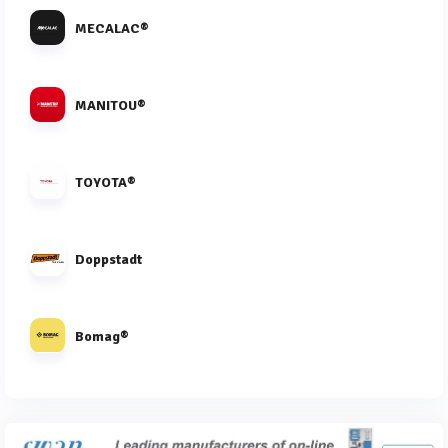
MECALAC®
MANITOU®
TOYOTA®
Doppstadt
Bomag®