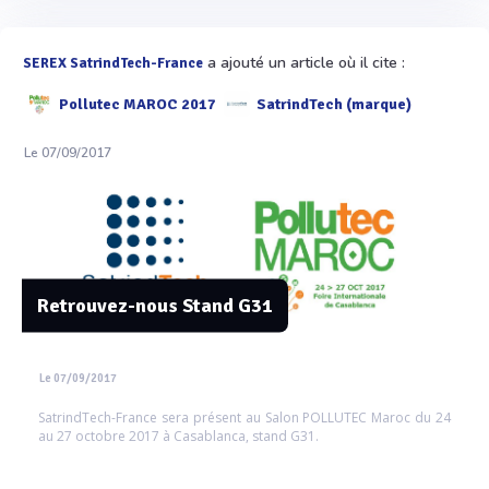
a ajouté un article où il cite :
SEREX SatrindTech-France
Pollutec MAROC 2017
SatrindTech (marque)
Le 07/09/2017
Retrouvez-nous Stand G31
Le 07/09/2017
SatrindTech-France sera présent au Salon POLLUTEC Maroc du 24
au 27 octobre 2017 à Casablanca, stand G31.