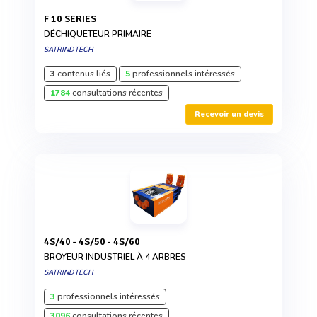
F 10 SERIES
DÉCHIQUETEUR PRIMAIRE
SATRINDTECH
3
contenus liés
5
professionnels intéressés
1784
consultations récentes
Recevoir un devis
4S/40 - 4S/50 - 4S/60
BROYEUR INDUSTRIEL À 4 ARBRES
SATRINDTECH
3
professionnels intéressés
3096
consultations récentes