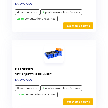
SATRINDTECH
4
contenus liés
7
professionnels intéressés
2945
consultations récentes
Recevoir un devis
F 10 SERIES
DÉCHIQUETEUR PRIMAIRE
SATRINDTECH
3
contenus liés
5
professionnels intéressés
1784
consultations récentes
Recevoir un devis