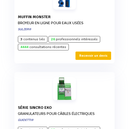
MUFFIN MONSTER
BROYEUR EN LIGNE POUR EAUX USÉES
SULZER®
3
contenus liés
26
professionnels intéressés
4444
consultations récentes
Recevoir un devis
SÉRIE SINCRO EKO
GRANULATEURS POUR CÂBLES ÉLECTRIQUES
GUIDETTI®