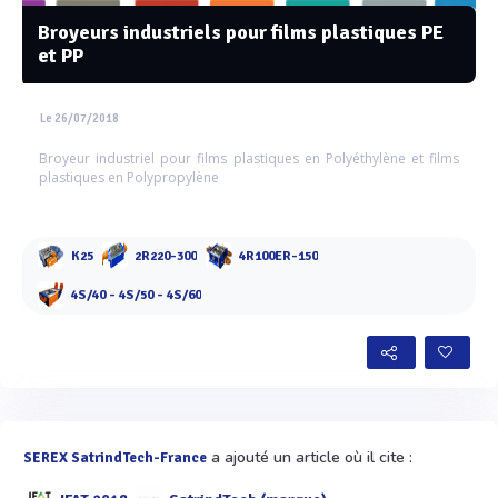
Broyeurs industriels pour films plastiques PE
et PP
Le 26/07/2018
Broyeur industriel pour films plastiques en Polyéthylène et films
plastiques en Polypropylène
K25
2R220-300
4R100ER-150
4S/40 - 4S/50 - 4S/60
a ajouté un article où il cite :
SEREX SatrindTech-France