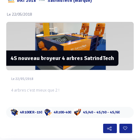
IFAT 2018
SatrindTech (marque)
Le 22/05/2018
4S nouveau broyeur 4 arbres SatrindTech
Le 22/05/2018
4 arbres c'est mieux que 2 !
4R100ER-150
4R200-400
4S/40 - 4S/50 - 4S/60