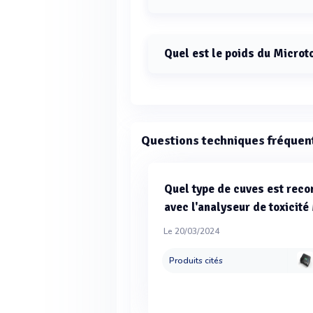
Les dimensions du Microtox FX sont
Quel est le poids du Microt
Le poids du Microtox FX est de 3 kg
Questions techniques fréquen
Quel type de cuves est reco
avec l'analyseur de toxicité
Le 20/03/2024
Produits cités