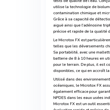
tests de qualité de l'eau. Co
utilise la technologie de biolu
contamination chimique et micr
Grâce à sa capacité de détection
aiguë ainsi que l'adénosine tri
précise et rapide de la qualité d
Le Microtox FX est particulière
telles que les déversements chi
Sa portabilité, avec une mallett
batterie de 8 à 10 heures en uti
pour le terrain. De plus, il est
disponibles, ce qui en accroît l
Utilisé dans des environnements
océaniques, le Microtox FX assur
également efficace pour garanti
NPDES dans les eaux usées indu
Microtox FX est un outil essent