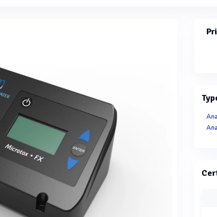
Pr
Typ
Ana
Ana
Cer