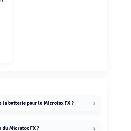
catalogue environnement sur les tests de toxicité et produits Microtox et MicroBioTests
e la batterie pour le Microtox FX ?
 le Microtox FX est de 8 à 10 heures en utilisation
s du Microtox FX ?