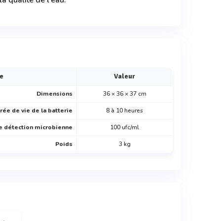
la qualité de l'eau.
ue
Valeur
Dimensions
36 × 36 × 37 cm
rée de vie de la batterie
8 à 10 heures
e détection microbienne
100 ufc/ml
Poids
3 kg