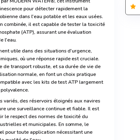
nçu par MODERN WATER®, cet instrument
minescence pour détecter rapidement la
obienne dans l'eau potable et les eaux usées.
 combinée, il est capable de tester la toxicité
phosphate (ATP), assurant une évaluation
e l'eau.
ment utile dans des situations d'urgence,
miques, où une réponse rapide est cruciale.
e de transport robuste, et sa durée de vie de
lisation normale, en font un choix pratique
 compatible avec les kits de test ATP largement
a polyvalence.
 variés, des réservoirs éloignés aux navires
e une surveillance continue et fiable. Il est
r le respect des normes de toxicité du
strielles et municipales. En somme, le
iel pour toute application nécessitant une