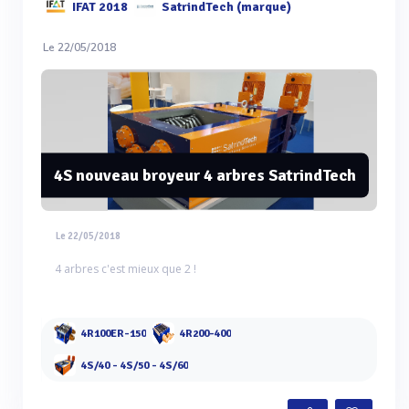
IFAT 2018
SatrindTech (marque)
Le 22/05/2018
4S nouveau broyeur 4 arbres SatrindTech
Le 22/05/2018
4 arbres c'est mieux que 2 !
4R100ER-150
4R200-400
4S/40 - 4S/50 - 4S/60