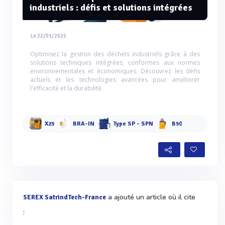
industriels : défis et solutions intégrées
Le 22/01/2026
Optimisez la gestion des déchets industriels grâce à des
solutions techniques intégrées, conformes aux normes
environnementales et économiques. Découvrez les défis
actuels et les technologies avancées pour améliorer
l'efficacité et la durabilité.
X25
BRA-IN
Type SP - SPN
B50
a ajouté un article où il cite
SEREX SatrindTech-France
: