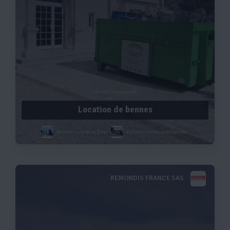
Vu sur Facebook
Location de bennes
benne compacteur
benne compartimentée
bennes à ciel ouvert
multibenne
benne classe i
REMONDIS FRANCE SAS
Voir plus