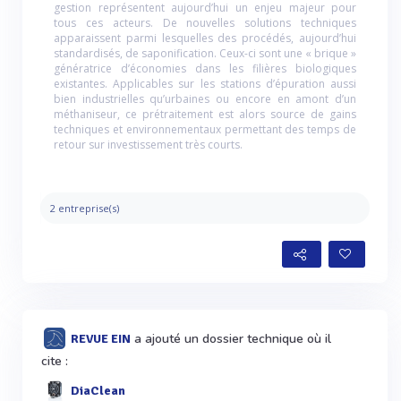
gestion représentent aujourd’hui un enjeu majeur pour
tous ces acteurs. De nouvelles solutions techniques
apparaissent parmi lesquelles des procédés, aujourd’hui
standardisés, de saponification. Ceux-ci sont une « brique »
génératrice d’économies dans les filières biologiques
existantes. Applicables sur les stations d’épuration aussi
bien industrielles qu’urbaines ou encore en amont d’un
méthaniseur, ce prétraitement est alors source de gains
techniques et environnementaux permettant des temps de
retour sur investissement très courts.
2 entreprise(s)
a ajouté un dossier technique où il
REVUE EIN
cite :
DiaClean