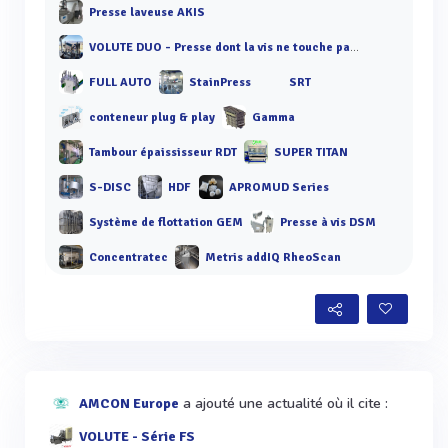
Presse laveuse AKIS
VOLUTE DUO - Presse dont la vis ne touche pas les anneaux
FULL AUTO
StainPress
SRT
conteneur plug & play
Gamma
Tambour épaississeur RDT
SUPER TITAN
S-DISC
HDF
APROMUD Series
Système de flottation GEM
Presse à vis DSM
Concentratec
Metris addIQ RheoScan
a ajouté une actualité où il cite :
AMCON Europe
VOLUTE - Série FS