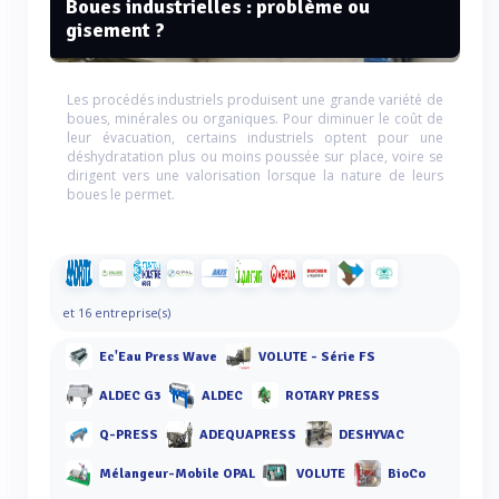
Boues industrielles : problème ou
gisement ?
Les procédés industriels produisent une grande variété de
boues, minérales ou organiques. Pour diminuer le coût de
leur évacuation, certains industriels optent pour une
déshydratation plus ou moins poussée sur place, voire se
dirigent vers une valorisation lorsque la nature de leurs
boues le permet.
et 16 entreprise(s)
Ec'Eau Press Wave
VOLUTE - Série FS
ALDEC G3
ALDEC
ROTARY PRESS
Q-PRESS
ADEQUAPRESS
DESHYVAC
Mélangeur-Mobile OPAL
VOLUTE
BioCo