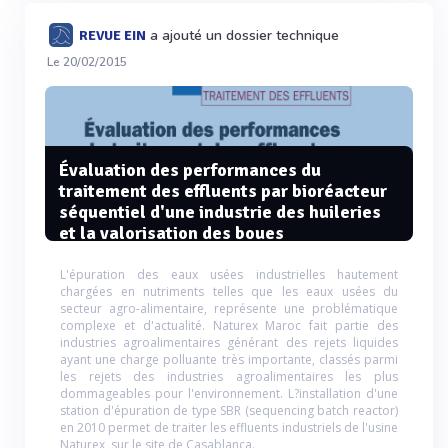
a ajouté un dossier technique
REVUE EIN
Le 20/02/2015
Évaluation des performances du
traitement des effluents par bioréacteur
séquentiel d'une industrie des huileries
et la valorisation des boues
L'épuration des eaux usées industrielles hautement
chargées en nutriments telles que les eaux usées du
secteur agro-alimentaire, représente une problématique
complexe et d'actualité. Naturex Maroc fait partie des
industries agroalimentaires générant des rejets liquides
ayant une charge polluante très importante, classés parmi
les rejets des industries agroalimentaires les plus
dommageables pour l'environnement. L?installation d'une
station d'épuration de type SBR (sequencing batch reactor)
en 2010 permet de traiter les effluents industriels de l'usine
Naturex, sur le site de Casablanca.