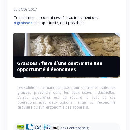
Le 04/05/2017
Transformer les contraintes liées au traitement des
#graisses
en opportunité, c’est possible !
Graisses : faire d’une contrainte une
opportunité d’économies
Les solutions ne manquent pas pour séparer et traiter les
graisses présentes dans les eaux usées industrielles.
L’enjeu aujourd’hui est de réduire le coût de ces
opérations, avec deux options : miser sur l’économie
circulaire ou sur l’ergonomie des appareils.
et 21 entreprise(s)