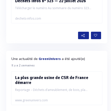
Déchets Infos n° 323 — 22 juillet 2026
Télécharger le numéro Au sommaire du numéro 323...
dechets-infos.com
Une actualité de
a été ajouté(e)
GreenUnivers
Il y a 2 semaines
La plus grande usine de CSR de France
démarre
Reportage – Déchets d’ameublement, de bois, pla...
www.greenunivers.com