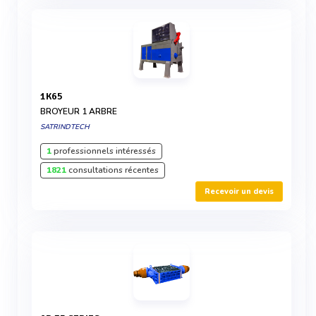
1K65
BROYEUR 1 ARBRE
SATRINDTECH
1
professionnels intéressés
1821
consultations récentes
Recevoir un devis