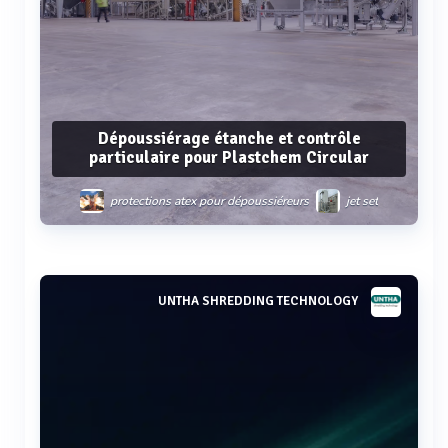
Dépoussiérage étanche et contrôle
particulaire pour Plastchem Circular
protections atex pour dépoussiéreurs
jet set
Voir plus
UNTHA SHREDDING TECHNOLOGY