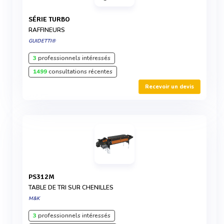
SÉRIE TURBO
RAFFINEURS
GUIDETTI®
3
professionnels intéressés
1499
consultations récentes
Recevoir un devis
PS312M
TABLE DE TRI SUR CHENILLES
M&K
3
professionnels intéressés