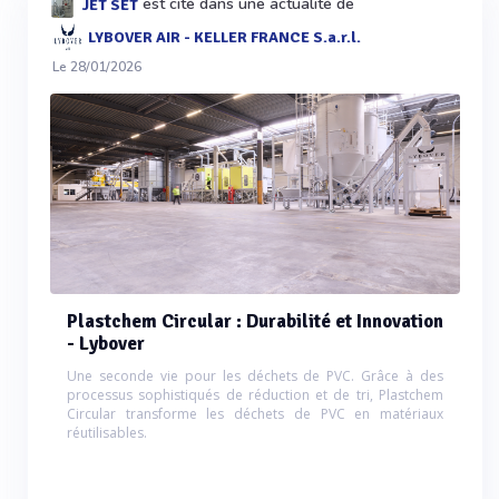
est cité dans une actualité de
JET SET
LYBOVER AIR - KELLER FRANCE S.a.r.l.
Le 28/01/2026
Plastchem Circular : Durabilité et Innovation
- Lybover
Une seconde vie pour les déchets de PVC. Grâce à des
processus sophistiqués de réduction et de tri, Plastchem
Circular transforme les déchets de PVC en matériaux
réutilisables.