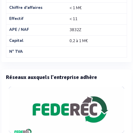
Chiffre d'affaires
< 1 M€
Effectif
< 11
APE / NAF
3832Z
Capital
0,2 à 1 M€
N° TVA
Réseaux auxquels l'entreprise adhère