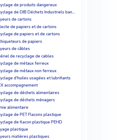
yclage de produits dangereux
Recyclage de DIB Déchets Industriels banals
yeurs de cartons
lecte de papiers et de cartons
yclage de papiers et de cartons
hiqueteurs de papiers
yeurs de câbles
ériel de recyclage de cables
yclage de métaux ferreux
yclage de métaux non ferreux
yclage d'huiles usagées et lubrifiants
EX accompagnement
yclage de déchets alimentaires
yclage de déchets ménagers
mie alimentaire
yclage de PET Flacons plastique
yclage de flacon plastique PEHD
yage plastique
yeurs matières plastiques