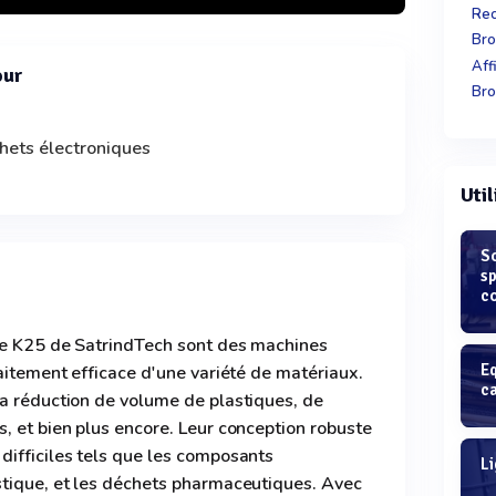
Rec
Bro
Aff
our
Bro
hets électroniques
Util
S
sp
co
rie K25 de SatrindTech sont des machines
E
raitement efficace d'une variété de matériaux.
c
la réduction de volume de plastiques, de
, et bien plus encore. Leur conception robuste
difficiles tels que les composants
Li
stique, et les déchets pharmaceutiques. Avec