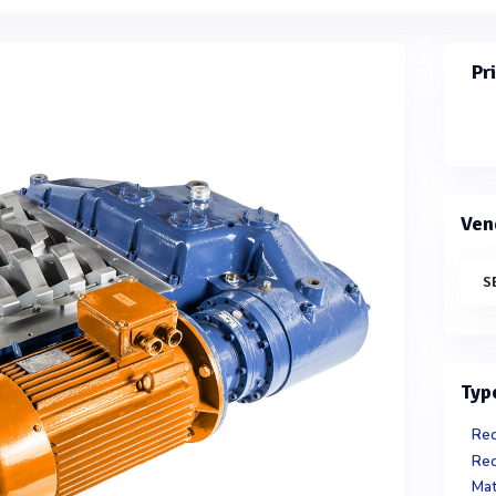
Pr
Ven
S
Typ
Rec