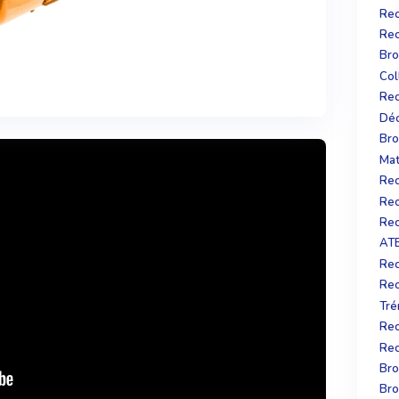
Rec
Bro
Col
Rec
Déc
Bro
Mat
Rec
Rec
Rec
AT
Rec
Rec
Tré
Rec
Rec
Bro
Bro