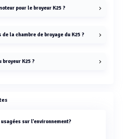
moteur pour le broyeur K25 ?
oyeur K25 est de 18,5 kW.
s de la chambre de broyage du K25 ?
broyage du K25 sont de 758 x 700 mm.
u broyeur K25 ?
st de 1500 kg/h.
tes
s usagées sur l'environnement?