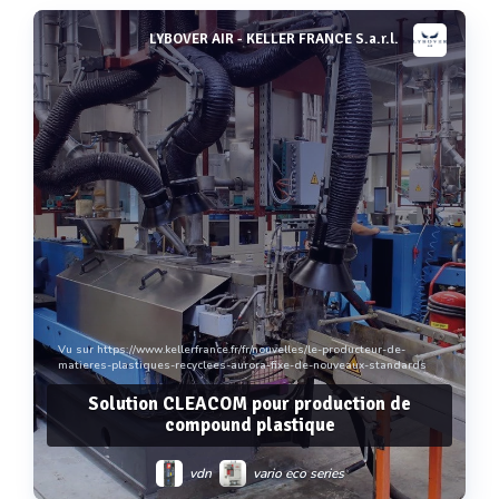
LYBOVER AIR - KELLER FRANCE S.a.r.l.
Voir plus
Vu sur https://www.kellerfrance.fr/fr/nouvelles/le-producteur-de-
matieres-plastiques-recyclees-aurora-fixe-de-nouveaux-standards
Solution CLEACOM pour production de
compound plastique
vdn
vario eco series