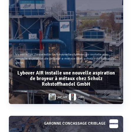
Vu sur https://www.keller.be/fr/nouvelles/lybover-air-installe-une-
nouvelle-aspiration-de-broyeur-a-metaux-chez-scholz-rohstoffhandel-
gmbh
Lybover AIR installe une nouvelle aspiration
de broyeur à métaux chez Scholz
Rohstoffhandel GmbH
jet set
vdn
GARONNE CONCASSAGE CRIBLAGE
Voir plus