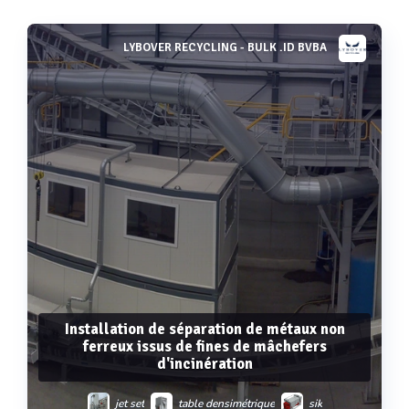
LYBOVER RECYCLING - BULK .ID BVBA
Installation de séparation de métaux non
ferreux issus de fines de mâchefers
d'incinération
jet set
table densimétrique
sik