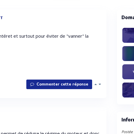
Doma
NT
'intéret et surtout pour éviter de "vanner" la
Commenter cette réponse
Infor
Postée l
s permet de réduire le régime du moteur et donc