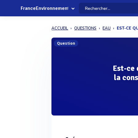
FranceEnvironnement
ACCUEIL
QUESTIONS
EAU
EST-CE Q
Question
Est-ce 
la con