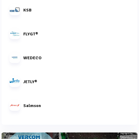
KSB
FLYGT®
WEDECO
JETLY®
Salmson