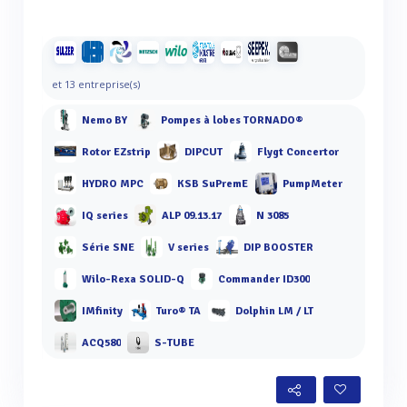
et 13 entreprise(s)
Nemo BY
Pompes à lobes TORNADO®
Rotor EZstrip
DIPCUT
Flygt Concertor
HYDRO MPC
KSB SuPremE
PumpMeter
IQ series
ALP 09.13.17
N 3085
Série SNE
V series
DIP BOOSTER
Wilo-Rexa SOLID-Q
Commander ID300
IMfinity
Turo® TA
Dolphin LM / LT
ACQ580
S-TUBE