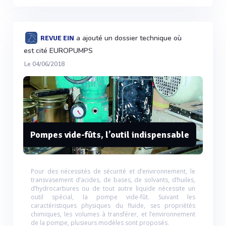
a ajouté un dossier technique où
REVUE EIN
est cité EUROPUMPS
Le 04/06/2018
Pompes vide-fûts, l’outil indispensable
Pour des nécessités de sécurité et d’environnement, le
transvasement d’acides, de bases, de solvants, d’huiles,
d’hydrocarbures ou de tout autre liquide nécessite un
outil spécial, la pompe vide-fût. Suivant les
caractéristiques physiques du fluide, ses propriétés
chimiques, les volumes à transférer, et l’environnement
de la pompe, plusieurs modèles sont proposés.