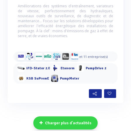
Améliorations des systèmes d'entraînement, variateurs
de vitesse, perfectionnement des hydrauliques,
nouveaux outils de surveillance, de diagnostic et de
maintenance... Focus sur les solutions développées pour
améliorer l'efficacité énergétique des installations de
pompage. À la clef : moins d'émissions de gaz à effet de
serre, et de vraies économies.
et 11 entreprise(s)
iFD-Stator 2.0
Etanorm
PumpDrive 2
KSB SuPremE
PumpMeter
Charger plus d'actualités