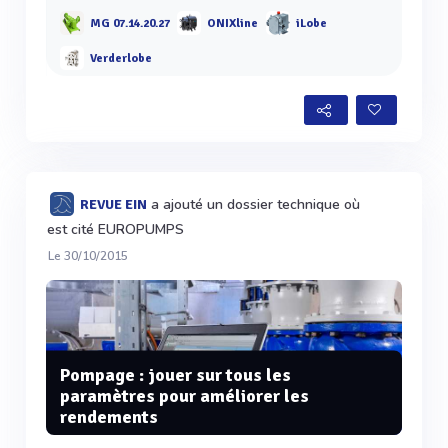
MG 07.14.20.27
ONIXline
iLobe
Verderlobe
a ajouté un dossier technique où
REVUE EIN
est cité EUROPUMPS
Le 30/10/2015
Pompage : jouer sur tous les
paramètres pour améliorer les
rendements