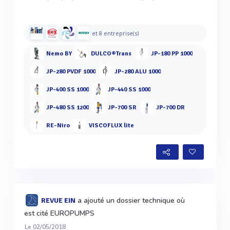
et 8 entreprise(s)
Nemo BY
DULCO®Trans
JP-180 PP 1000
JP-280 PVDF 1000
JP-280 ALU 1000
JP-400 SS 1000
JP-440 SS 1000
JP-480 SS 1200
JP-700 SR
JP-700 DR
RE-Niro
VISCOFLUX lite
a ajouté un dossier technique où
REVUE EIN
est cité EUROPUMPS
Le 02/05/2018