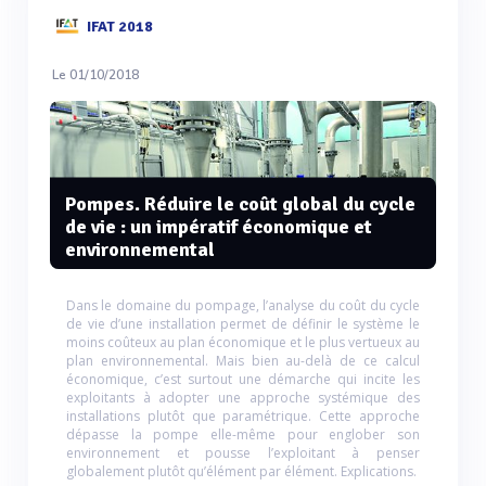
IFAT 2018
Le 01/10/2018
Pompes. Réduire le coût global du cycle
de vie : un impératif économique et
environnemental
Dans le domaine du pompage, l’analyse du coût du cycle
de vie d’une installation permet de définir le système le
moins coûteux au plan économique et le plus vertueux au
plan environnemental. Mais bien au-delà de ce calcul
économique, c’est surtout une démarche qui incite les
exploitants à adopter une approche systémique des
installations plutôt que paramétrique. Cette approche
dépasse la pompe elle-même pour englober son
environnement et pousse l’exploitant à penser
globalement plutôt qu’élément par élément. Explications.