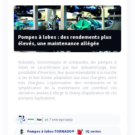
Pompes à lobes : des rendements plus
élevés, une maintenance allégée
Robustes, économiques et compactes, les pompes à
lobes se caractérisent par leur autoamorçage, leur
possibilité d’inversion, leur quasi-insensibilité à la marche
à sec et leur bonne adaptation aux eaux chargées, voire
très chargées. L’optimisation des rendements et la
simplification de la maintenance ont contribué ces
dernières années à élargir le champ d’application de ces
pompes. Explications.
et 7 entreprise(s)
Pompes à lobes TORNADO®
IQ series