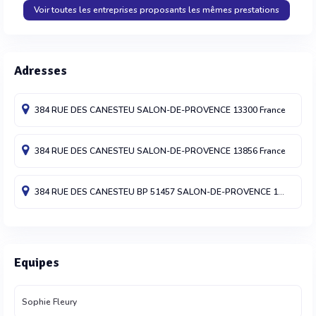
Voir toutes les entreprises proposants les mêmes prestations
Adresses
384 RUE DES CANESTEU
SALON-DE-PROVENCE
13300
France
384 RUE DES CANESTEU
SALON-DE-PROVENCE
13856
France
384 RUE DES CANESTEU BP 51457
SALON-DE-PROVENCE
13785
Fra
Equipes
Sophie Fleury