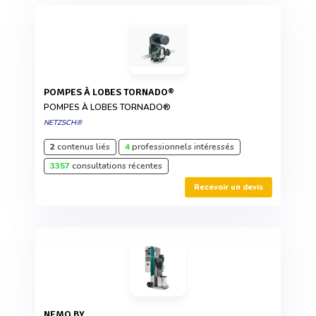
POMPES À LOBES TORNADO®
POMPES À LOBES TORNADO®
NETZSCH®
2
contenus liés
4
professionnels intéressés
3357
consultations récentes
Recevoir un devis
NEMO BY