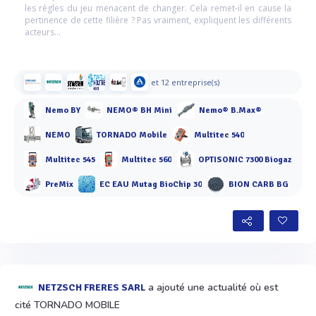
les règles du jeu menacent de changer. Cela remet-il en cause la
pertinence de cette filière ? Pas vraiment, expliquent les différents
acteurs…
et 12 entreprise(s)
Nemo BY
NEMO® BH Mini
Nemo® B.Max®
NEMO
TORNADO Mobile
Multitec 540
Multitec 545
Multitec 560
OPTISONIC 7300 Biogaz
PreMix
EC EAU Mutag BioChip 30
BION CARB BG
a ajouté une actualité où est
NETZSCH FRERES SARL
cité TORNADO MOBILE