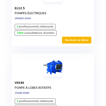
EL12.5
POMPES ÉLECTRIQUES
DRAGFLOW®
6
professionnels intéressés
1800
consultations récentes
Recevoir un devis
VX186
POMPE À LOBES ROTATIFS
VOGELSANG
5
professionnels intéressés