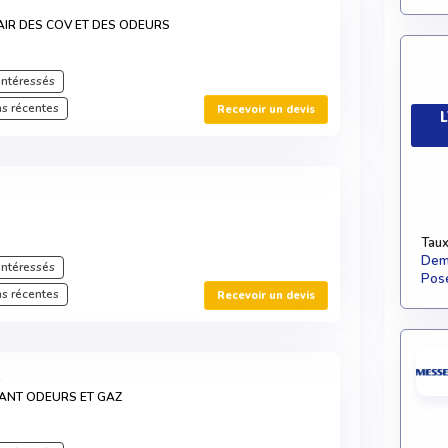
'AIR DES COV ET DES ODEURS
intéressés
s récentes
Recevoir un devis
L
Taux
Dema
intéressés
Pose
s récentes
Recevoir un devis
R
ANT ODEURS ET GAZ