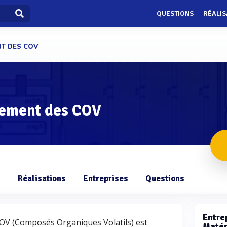
QUESTIONS
RÉALIS
NT DES COV
tement des COV
s
Réalisations
Entreprises
Questions
Entrep
COV (Composés Organiques Volatils) est
Matér