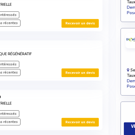
Taux
RIELLE
Dema
Pose
intéressés
s récentes
Recevoir un devis
QUE RÉGÉNÉRATIF
intéressés
Se
s récentes
Recevoir un devis
Taux
Dema
Pose
0
RIELLE
intéressés
s récentes
Recevoir un devis
V