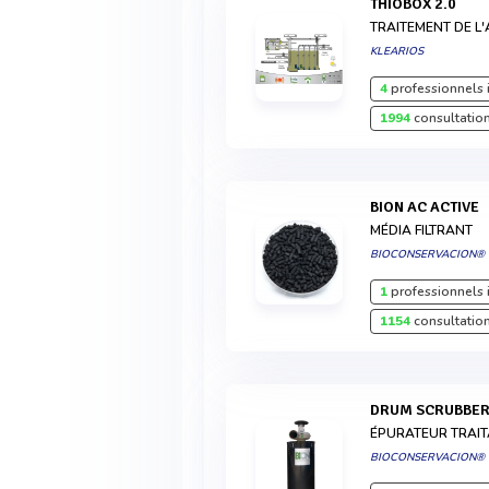
THIOBOX 2.0
TRAITEMENT DE L
KLEARIOS
4
professionnels 
1994
consultation
BION AC ACTIVE
MÉDIA FILTRANT
BIOCONSERVACION®
1
professionnels 
1154
consultation
DRUM SCRUBBE
ÉPURATEUR TRAIT
BIOCONSERVACION®