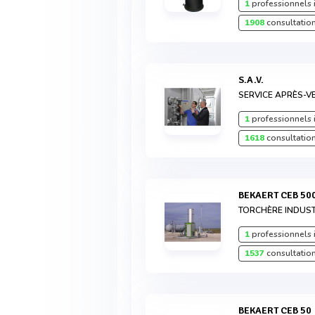
1
professionnels 
1908
consultation
S.A.V.
SERVICE APRÈS-V
1
professionnels 
1618
consultation
BEKAERT CEB 50
TORCHÈRE INDUST
1
professionnels 
1537
consultation
BEKAERT CEB 50