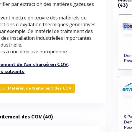
purifier par extraction des matières gazeuses
(43)
uvent mettre en œuvre des matériels ou
onctions d'oxydation thermiques génératives
par exemple. Ce matériel de traitement des
à des installation industrielles importantes
ndustrielle.
is à une directive européenne.
Dema
Pose
,
tement de l'air chargé en COV
es solvants
ur : Matériel de traitement des COV
traitement des COV (40)
Pa
Dema
Pose