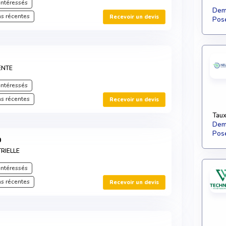
intéressés
Dema
s récentes
Recevoir un devis
Pose
ENTE
intéressés
s récentes
Recevoir un devis
Taux
Dema
Pose
0
RIELLE
intéressés
s récentes
Recevoir un devis