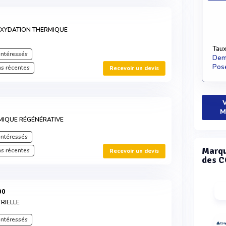
OXYDATION THERMIQUE
Taux
intéressés
Dema
Pose
s récentes
Recevoir un devis
V
M
MIQUE RÉGÉNÉRATIVE
intéressés
Marqu
s récentes
Recevoir un devis
des C
00
RIELLE
intéressés