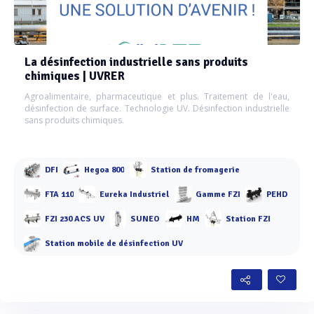
La désinfection industrielle sans produits
chimiques | UVRER
Agroalimentaire, pharmaceutique et plus. Traitement de l'eau,
désinfection de surface. Technologie UV. Désinfection industrielle
sans produits chimiques.
DFI
Hegoa 800
Station de fromagerie
FTA 110
Eureka Industriel
Gamme FZI
PEHD
FZI 230 ACS UV
SUNEO
HM
Station FZI
Station mobile de désinfection UV