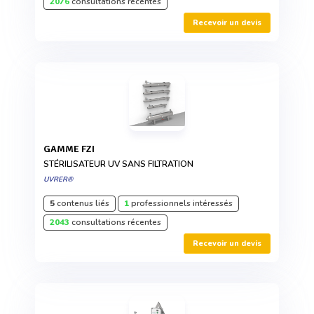
2076
consultations récentes
Recevoir un devis
GAMME FZI
STÉRILISATEUR UV SANS FILTRATION
UVRER®
5
contenus liés
1
professionnels intéressés
2043
consultations récentes
Recevoir un devis