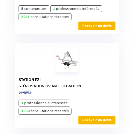
5
contenus liés
1
professionnels intéressés
2043
consultations récentes
Recevoir un devis
STATION FZI
STÉRILISATION UV AVEC FILTRATION
UVRER®
1
professionnels intéressés
1960
consultations récentes
Recevoir un devis