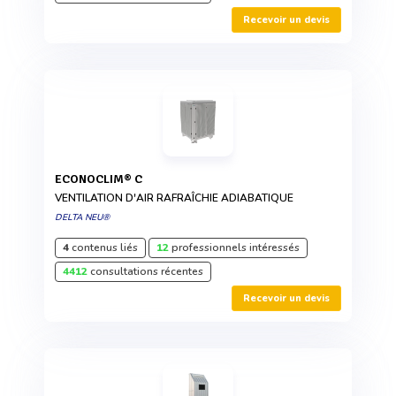
Recevoir un devis
ECONOCLIM® C
VENTILATION D'AIR RAFRAÎCHIE ADIABATIQUE
DELTA NEU®
4
contenus liés
12
professionnels intéressés
4412
consultations récentes
Recevoir un devis