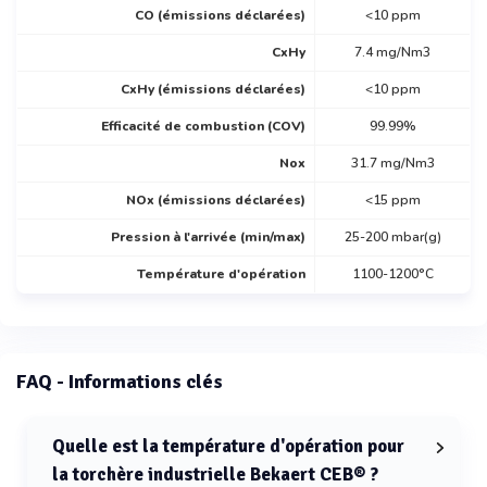
CO (émissions déclarées)
<10 ppm
CxHy
7.4 mg/Nm3
CxHy (émissions déclarées)
<10 ppm
Efficacité de combustion (COV)
99.99%
Nox
31.7 mg/Nm3
NOx (émissions déclarées)
<15 ppm
Pression à l'arrivée (min/max)
25-200 mbar(g)
Température d'opération
1100-1200°C
FAQ - Informations clés
Quelle est la température d'opération pour
la torchère industrielle Bekaert CEB® ?