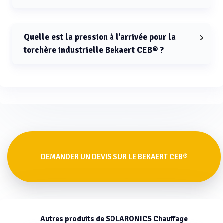
La température d'opération pour la torchère
industrielle Bekaert CEB® est comprise entre 1100 et
1200°C.
Quelle est la pression à l'arrivée pour la
torchère industrielle Bekaert CEB® ?
La pression à l'arrivée pour la torchère industrielle
Bekaert CEB® est comprise entre 25 et 200 mbar(g).
DEMANDER UN DEVIS SUR LE BEKAERT CEB®
Autres produits de SOLARONICS Chauffage