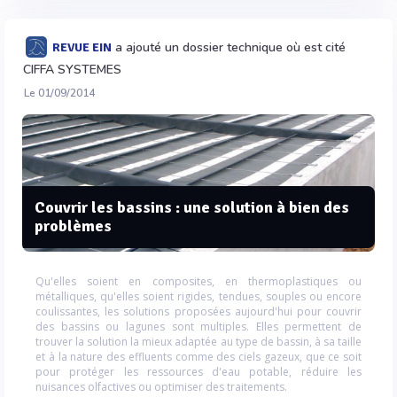
a ajouté un dossier technique où est cité
REVUE EIN
CIFFA SYSTEMES
Le 01/09/2014
Couvrir les bassins : une solution à bien des
problèmes
Qu'elles soient en composites, en thermoplastiques ou
métalliques, qu'elles soient rigides, tendues, souples ou encore
coulissantes, les solutions proposées aujourd'hui pour couvrir
des bassins ou lagunes sont multiples. Elles permettent de
trouver la solution la mieux adaptée au type de bassin, à sa taille
et à la nature des effluents comme des ciels gazeux, que ce soit
pour protéger les ressources d'eau potable, réduire les
nuisances olfactives ou optimiser des traitements.