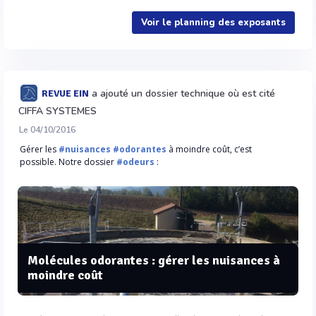
Voir le planning des exposants
a ajouté un dossier technique où est cité
REVUE EIN
CIFFA SYSTEMES
Le 04/10/2016
Gérer les
#nuisances
#odorantes
à moindre coût, c’est
possible. Notre dossier
#odeurs
:
Molécules odorantes : gérer les nuisances à
moindre coût