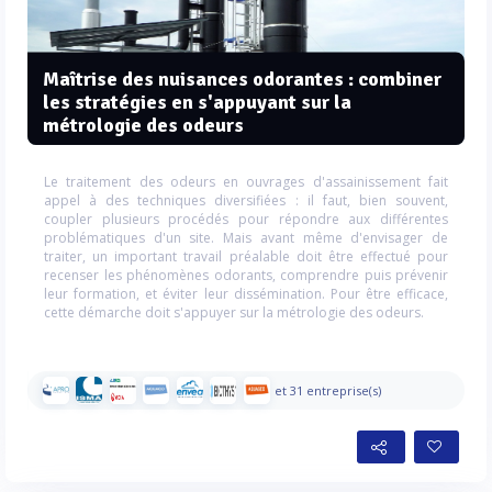
Maîtrise des nuisances odorantes : combiner
les stratégies en s'appuyant sur la
métrologie des odeurs
Le traitement des odeurs en ouvrages d'assainissement fait
appel à des techniques diversifiées : il faut, bien souvent,
coupler plusieurs procédés pour répondre aux différentes
problématiques d'un site. Mais avant même d'envisager de
traiter, un important travail préalable doit être effectué pour
recenser les phénomènes odorants, comprendre puis prévenir
leur formation, et éviter leur dissémination. Pour être efficace,
cette démarche doit s'appuyer sur la métrologie des odeurs.
et 31 entreprise(s)