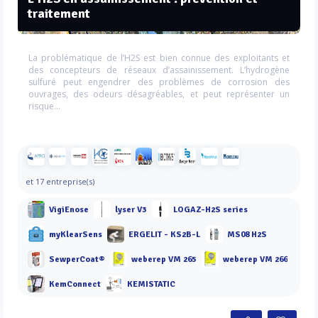
traitement
La problématique de l’H2S est bien connue des exploitants et
des concepteurs de réseaux d’assainissement. L’hydrogène
sulfuré peut engendrer des problèmes de corrosion des
ouvrages, des odeurs désagréables, et peut représenter un
risque...
et 17 entreprise(s)
VigiEnose
lyser V3
LOGAZ-H2S series
myKlearSens
ERGELIT - KS2B-L
MS08 H2S
SewperCoat®
weberep VM 265
weberep VM 266
KemConnect
KEMISTATIC