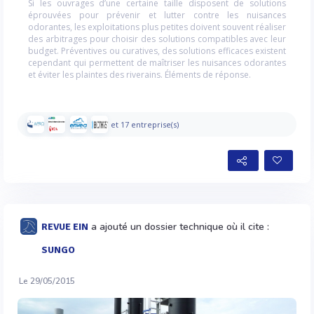
Si les ouvrages d’une certaine taille disposent de solutions
éprouvées pour prévenir et lutter contre les nuisances
odorantes, les exploitations plus petites doivent souvent réaliser
des arbitrages pour choisir des solutions compatibles avec leur
budget. Préventives ou curatives, des solutions efficaces existent
cependant qui permettent de maîtriser les nuisances odorantes
et éviter les plaintes des riverains. Éléments de réponse.
et 17 entreprise(s)
a ajouté un dossier technique où il cite :
REVUE EIN
SUNGO
Le 29/05/2015