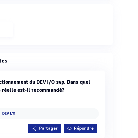
tes
nctionnement du DEV I/O svp. Dans quel
ie réelle est-il recommandé?
DEV I/O
Partager
Répondre