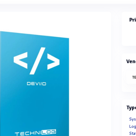
Pr
Ven
T
Typ
Sys
Log
Sta