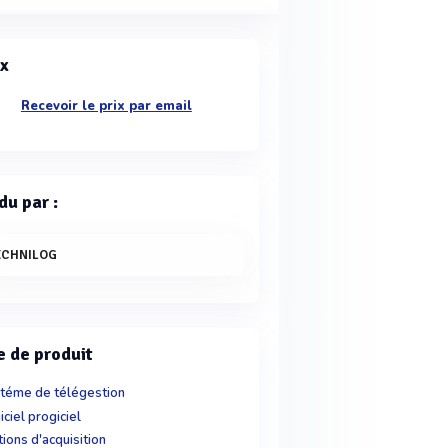
ix
Recevoir le prix par email
du par :
ECHNILOG
e de produit
téme de télégestion
iciel progiciel
tions d'acquisition