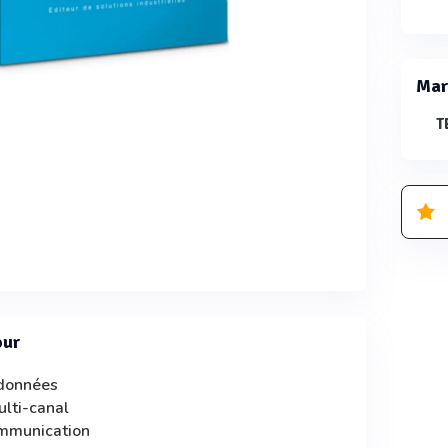
Mar
T
our
 données
ulti-canal
ommunication