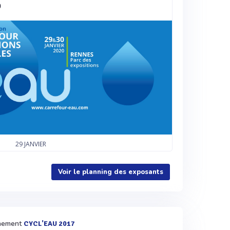
0
29
JANVIER
Voir le planning des exposants
vènement
CYCL'EAU 2017