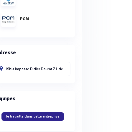
PCM
dresse
19bis Impasse Didier Daurat Z.I. de Montaudran
Toulouse
31400
quipes
Je travaille dans cette entreprise