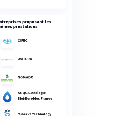
ntreprises proposant les
êmes prestations
CIFEC
WATURA
NOMADO
ACQUA.ecologie -
BioMicrobics France
Minerve technology