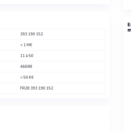
E
m
393 190 152
< 1 M€
11 à 50
4669B
< 50 K€
FR28 393 190 152