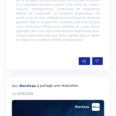
Sur un groupe moto-pompe (GMP), les vibrations, le bruit
et la cavitation résultent souvent d'un cumul de causes :
balourd, désalignement, contraintes de tuyauteries,
défauts de roulements ou excitation hydraulique. Cet
article propose une méthode terrain structurée (mesures
globales RMS et analyse FFT, contrôles soft-foot et faux-
rond, vérification NPSH) pour identifier la cause racine,
appliquer des corrections mécaniques (alignement laser,
calage, suppression du pipe strain, équilibrage) et valider
le résultat en conditions réelles d'exploitation.
a partagé une réalisation
Moreleau
Le 26/06/2026
Moreleau