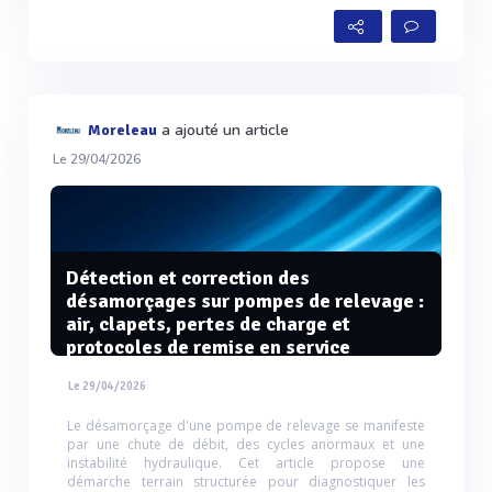
a ajouté un article
Moreleau
Le 29/04/2026
Détection et correction des
désamorçages sur pompes de relevage :
air, clapets, pertes de charge et
protocoles de remise en service
Le 29/04/2026
Le désamorçage d'une pompe de relevage se manifeste
par une chute de débit, des cycles anormaux et une
instabilité hydraulique. Cet article propose une
démarche terrain structurée pour diagnostiquer les