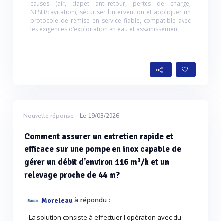
causes (air, clapet anti-retour, pertes de charge,
NPSH/cavitation), sécuriser l'intervention et appliquer un
protocole de remise en service fiable, compatible avec
les exigences d'exploitation en eau et assainissement.
Nouvelle réponse
- Le 19/03/2026
Comment assurer un entretien rapide et
efficace sur une pompe en inox capable de
gérer un débit d’environ 116 m³/h et un
relevage proche de 44 m?
à répondu :
Moreleau
La solution consiste à effectuer l'opération avec du