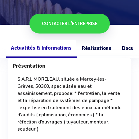
CONTACTER L'ENTREPRISE
Actualités & Informations
Réalisations
Docume
Présentation
S.A.R.L MORELEAU, située à Marcey-les-
Grèves, 50300, spécialisée eau et
assainissement, propose: * l'entretien, la vente
et la réparation de systèmes de pompage *
l'expertise en traitement des eaux par méthode
d'audits ( optimisation, économies ) * la
réfection d'ouvrages ( tuyauteur, monteur,
soudeur )