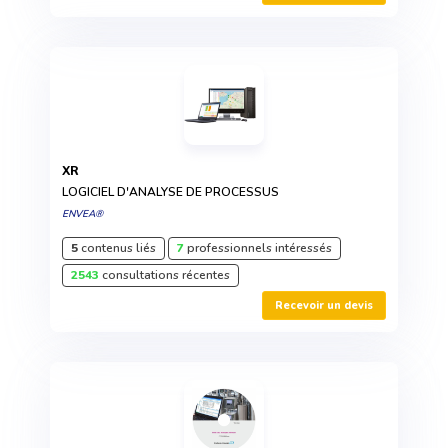
XR
LOGICIEL D'ANALYSE DE PROCESSUS
ENVEA®
5
contenus liés
7
professionnels intéressés
2543
consultations récentes
Recevoir un devis