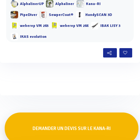
AlphalinerUP
Alphaliner
Kana-RI
PipeDiver
SewperCoat®
HandySCAN 3D
weberep VM 265
weberep VM 266
IBAK LISY 3
IKAS evolution
DEMANDER UN DEVIS SUR LE KANA-RI