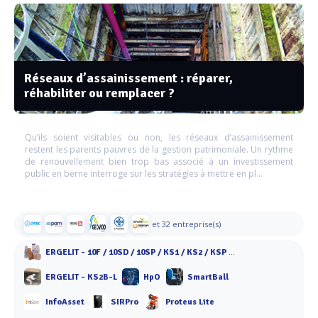
Réseaux d’assainissement : réparer,
réhabiliter ou remplacer ?
Qu’ils soient visitables ou non, les réseaux d’assainissement
restent les parents pauvres de la gestion patrimoniale. Un rythme
de renouvellement bien trop bas associé à un investissement
public en berne interroge sur les stratégies à mettre en pl...
et 32 entreprise(s)
ERGELIT - 10F / 10SD / 10SP / KS1 / KS2 / KSP / KT 10 / KT 40 / KBF 40
ERGELIT - KS2B-L
HpO
SmartBall
InfoAsset
SIRPro
Proteus Lite