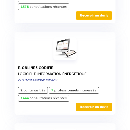
1578
consultations récentes
Recevoir un devis
E-ONLINE3 CODIFIE
LOGICIEL D'INFORMATION ÉNERGÉTIQUE
CHAUVIN ARNOUX ENERGY
2
contenus liés
7
professionnels intéressés
1444
consultations récentes
Recevoir un devis