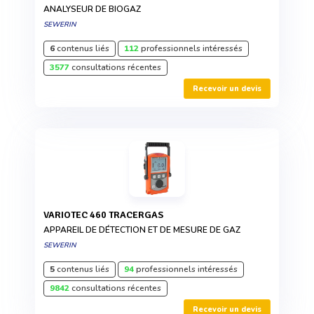
ANALYSEUR DE BIOGAZ
SEWERIN
6
contenus liés
112
professionnels intéressés
3577
consultations récentes
Recevoir un devis
VARIOTEC 460 TRACERGAS
APPAREIL DE DÉTECTION ET DE MESURE DE GAZ
SEWERIN
5
contenus liés
94
professionnels intéressés
9842
consultations récentes
Recevoir un devis