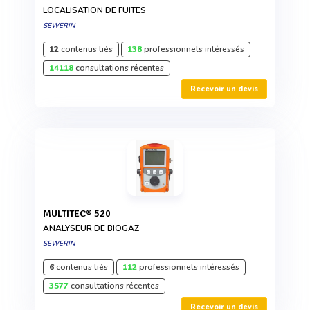
LOCALISATION DE FUITES
SEWERIN
12
contenus liés
138
professionnels intéressés
14118
consultations récentes
Recevoir un devis
MULTITEC® 520
ANALYSEUR DE BIOGAZ
SEWERIN
6
contenus liés
112
professionnels intéressés
3577
consultations récentes
Recevoir un devis