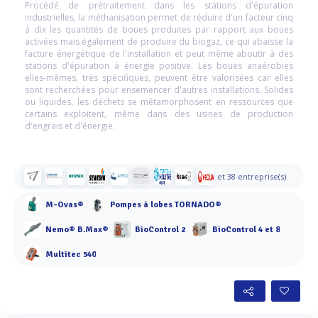
Procédé de prétraitement dans les stations d'épuration
industrielles, la méthanisation permet de réduire d'un facteur cinq
à dix les quantités de boues produites par rapport aux boues
activées mais également de produire du biogaz, ce qui abaisse la
facture énergétique de l'installation et peut même aboutir à des
stations d'épuration à énergie positive. Les boues anaérobies
elles-mêmes, très spécifiques, peuvent être valorisées car elles
sont recherchées pour ensemencer d'autres installations. Solides
ou liquides, les déchets se métamorphosent en ressources que
certains exploitent, même dans des usines de production
d'engrais et d'énergie.
et 38 entreprise(s)
M-Ovas®
Pompes à lobes TORNADO®
Nemo® B.Max®
BioControl 2
BioControl 4 et 8
Multitec 540