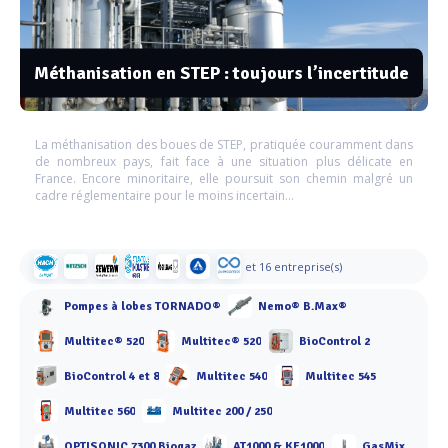
Méthanisation en STEP : toujours l’incertitude
La méthanisation des boues de STEP, pratiquée couramment dans
de nombreux pays, fait face à une situation plus délicate en
France. Encore minoritaire, elle poursuit son chemin malgré un
cadre réglementaire pour le moins incertain…
et 16 entreprise(s)
Pompes à lobes TORNADO®
Nemo® B.Max®
Multitec® 520
Multitec® 520
BioControl 2
BioControl 4 et 8
Multitec 540
Multitec 545
Multitec 560
Multitec 200 / 250
OPTISONIC 7300 Biogaz
AT1000 & KF1000
GasMix