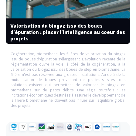
Valorisation du biogaz issu des boues
d'épuration : placer l'intelligence au coeur des
projets
Cogénération, biométhane, les filières de valorisation du biogaz
issu de boues d'épuration s'élargissent. L'évolution récente de la
réglementation ouvre la voie, à côté de la cogénération, à la
valorisation du biogaz issu des boues de step en biométhane. La
filière n'est pas réservée aux grosses installations. Au-delà de la
mutualisation de boues provenant de plusieurs sites, des
solutions existent qui permettent de valoriser le biogaz en
biométhane sur de petits débits. Une règle toutefois : les
incitations économiques destinées à assurer le développement de
la filière biométhane ne doivent pas influer sur l'équilibre global
des projets.