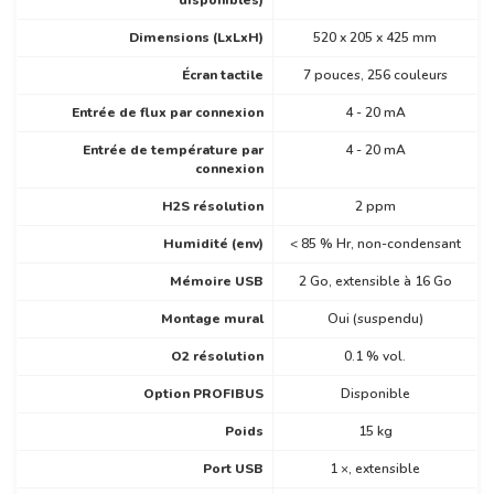
disponibles)
Dimensions (LxLxH)
520 x 205 x 425 mm
Écran tactile
7 pouces, 256 couleurs
Entrée de flux par connexion
4 - 20 mA
Entrée de température par
4 - 20 mA
connexion
H2S résolution
2 ppm
Humidité (env)
< 85 % Hr, non-condensant
Mémoire USB
2 Go, extensible à 16 Go
Montage mural
Oui (suspendu)
O2 résolution
0.1 % vol.
Option PROFIBUS
Disponible
Poids
15 kg
Port USB
1 ×, extensible