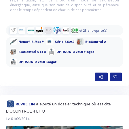
réglementation, etc. Le choix d'un mode de valorisation
énergétique, ainsi que son taux de disponibilité et sa pérennité
dans le temps dépendent de chacun de ces paramètres.
et 28 entreprise(s)
Nemo® B.Max®
Série SC250
BioControl 2
BioControl 4 et 8
OPTISONIC 7300 biogaz
OPTISONIC 7300 Biogaz
a ajouté un dossier technique où est cité
REVUE EIN
BIOCONTROL 4 ET 8
Le 01/09/2014