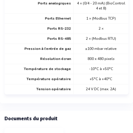
Ports analogiques
4 × (0/4 - 20 mA) (BioControl
4 et 8)
Ports Ethernet
1 × (Modbus TCP)
Ports RS-232
2 ×
Ports RS-485
2 × (Modbus RTU)
Pression à l'entrée de gaz
±100 mbar relative
Résolution écran
800 x 480 pixels
Température de stockage
-10°C à +50°C
Température opératoire
+5°C à +40°C
Tension opératoire
24 V DC (max. 2A)
Documents du produit