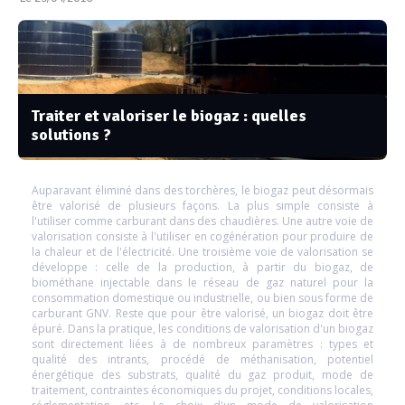
Traiter et valoriser le biogaz : quelles
solutions ?
Auparavant éliminé dans des torchères, le biogaz peut désormais
être valorisé de plusieurs façons. La plus simple consiste à
l'utiliser comme carburant dans des chaudières. Une autre voie de
valorisation consiste à l'utiliser en cogénération pour produire de
la chaleur et de l'électricité. Une troisième voie de valorisation se
développe : celle de la production, à partir du biogaz, de
biométhane injectable dans le réseau de gaz naturel pour la
consommation domestique ou industrielle, ou bien sous forme de
carburant GNV. Reste que pour être valorisé, un biogaz doit être
épuré. Dans la pratique, les conditions de valorisation d'un biogaz
sont directement liées à de nombreux paramètres : types et
qualité des intrants, procédé de méthanisation, potentiel
énergétique des substrats, qualité du gaz produit, mode de
traitement, contraintes économiques du projet, conditions locales,