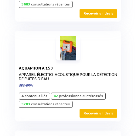
3683
consultations récentes
Recevoir un devis
AQUAPHON A 150
APPAREIL ÉLECTRO-ACOUSTIQUE POUR LA DÉTECTION
DE FUITES D'EAU
SEWERIN
4
contenus liés
42
professionnels intéressés
3283
consultations récentes
Recevoir un devis