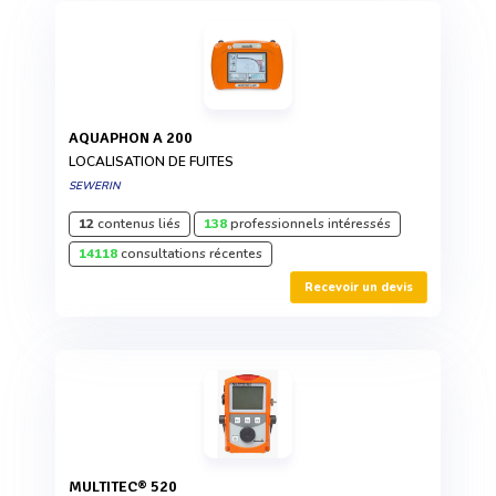
AQUAPHON A 200
LOCALISATION DE FUITES
SEWERIN
12
contenus liés
138
professionnels intéressés
14118
consultations récentes
Recevoir un devis
MULTITEC® 520