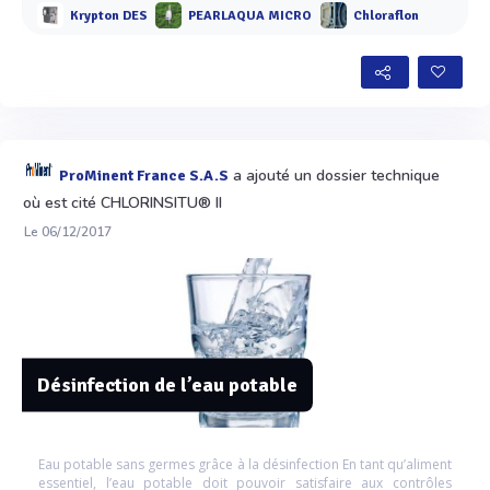
Krypton DES
PEARLAQUA MICRO
Chloraflon
a ajouté un dossier technique
ProMinent France S.A.S
où est cité CHLORINSITU® II
Le 06/12/2017
Désinfection de l’eau potable
Eau potable sans germes grâce à la désinfection En tant qu’aliment
essentiel, l’eau potable doit pouvoir satisfaire aux contrôles