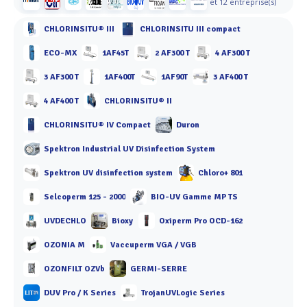
et 12 entreprise(s)
CHLORINSITU® III
CHLORINSITU III compact
ECO-MX
1AF45T
2 AF300 T
4 AF300 T
3 AF300 T
1AF400T
1AF90T
3 AF400 T
4 AF400 T
CHLORINSITU® II
CHLORINSITU® IV Compact
Duron
Spektron Industrial UV Disinfection System
Spektron UV disinfection system
Chloro+ 801
Selcoperm 125 - 2000
BIO-UV Gamme MP TS
UVDECHLO
Bioxy
Oxiperm Pro OCD-162
OZONIA M
Vaccuperm VGA / VGB
OZONFILT OZVb
GERMI-SERRE
DUV Pro / K Series
TrojanUVLogic Series