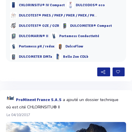
CHLORINSITU® IV Compact
DULCODOS® eco
DULCOTEST® PHES / PHEP / PHER / PHEX / PHED / PHEF / PHEN / PHEK
DULCOTEST® OZE / OZR
DULCOMETER® Compact
DULCOMARIN® II
Portamess Conductivité
Portamess pH / redox
DulcoFlow
DULCOMETER DMTa
Bello Zon CDLb
a ajouté un dossier technique
ProMinent France S.A.S
où est cité CHLORINSITU® II
Le 04/10/2017