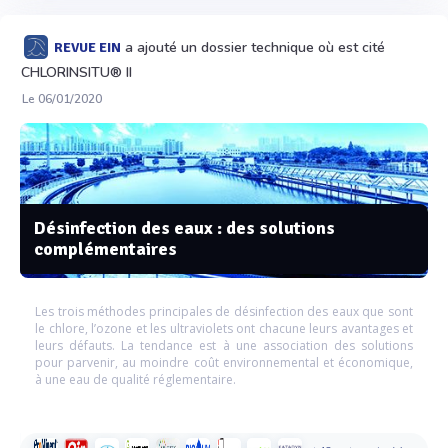
a ajouté un dossier technique où est cité
REVUE EIN
CHLORINSITU® II
Le 06/01/2020
Désinfection des eaux : des solutions
complémentaires
Les trois méthodes principales de désinfection des eaux que sont
le chlore, l’ozone et les ultraviolets ont chacune leurs avantages et
leurs défauts. La tendance est à une association des solutions
pour parvenir, au moindre coût environnemental et économique,
à une eau de qualité réglementaire.