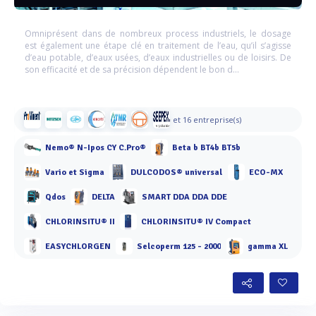
Omniprésent dans de nombreux process industriels, le dosage
est également une étape clé en traitement de l’eau, qu’il s’agisse
d’eau potable, d’eaux usées, d’eaux industrielles ou de loisirs. De
son efficacité et de sa précision dépendent le bon d...
et 16 entreprise(s)
Nemo® N-Ipos CY C.Pro®
Beta b BT4b BT5b
Vario et Sigma
DULCODOS® universal
ECO-MX
Qdos
DELTA
SMART DDA DDA DDE
CHLORINSITU® II
CHLORINSITU® IV Compact
EASYCHLORGEN
Selcoperm 125 - 2000
gamma XL