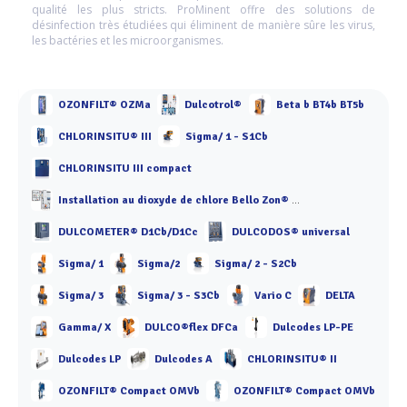
qualité les plus stricts. ProMinent offre des solutions de
désinfection très étudiées qui éliminent de manière sûre les virus,
les bactéries et les microorganismes.
OZONFILT® OZMa
Dulcotrol®
Beta b BT4b BT5b
CHLORINSITU® III
Sigma/ 1 - S1Cb
CHLORINSITU III compact
Installation au dioxyde de chlore Bello Zon® CDKc
DULCOMETER® D1Cb/D1Cc
DULCODOS® universal
Sigma/ 1
Sigma/2
Sigma/ 2 - S2Cb
Sigma/ 3
Sigma/ 3 - S3Cb
Vario C
DELTA
Gamma/ X
DULCO®flex DFCa
Dulcodes LP-PE
Dulcodes LP
Dulcodes A
CHLORINSITU® II
OZONFILT® Compact OMVb
OZONFILT® Compact OMVb