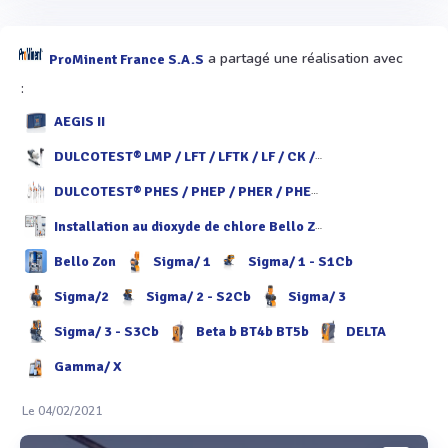
a partagé une réalisation avec
ProMinent France S.A.S
:
AEGIS II
DULCOTEST® LMP / LFT / LFTK / LF / CK / LM / ICT
DULCOTEST® PHES / PHEP / PHER / PHEX / PHED / PHEF / PHEN / PHEK
Installation au dioxyde de chlore Bello Zon® CDKc
Bello Zon
Sigma/ 1
Sigma/ 1 - S1Cb
Sigma/2
Sigma/ 2 - S2Cb
Sigma/ 3
Sigma/ 3 - S3Cb
Beta b BT4b BT5b
DELTA
Gamma/ X
Le 04/02/2021