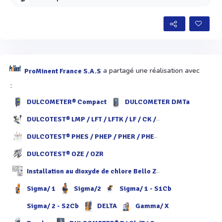
a partagé une réalisation avec
ProMinent France S.A.S
:
DULCOMETER® Compact
DULCOMETER DMTa
DULCOTEST® LMP / LFT / LFTK / LF / CK / LM / ICT
DULCOTEST® PHES / PHEP / PHER / PHEX / PHED / PHEF / PHEN / PHEK
DULCOTEST® OZE / OZR
Installation au dioxyde de chlore Bello Zon® CDKc
Sigma/ 1
Sigma/2
Sigma/ 1 - S1Cb
Sigma/ 2 - S2Cb
DELTA
Gamma/ X