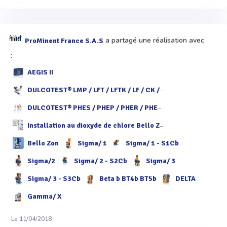
a partagé une réalisation avec
ProMinent France S.A.S
:
AEGIS II
DULCOTEST® LMP / LFT / LFTK / LF / CK / LM / ICT
DULCOTEST® PHES / PHEP / PHER / PHEX / PHED / PHEF / PHEN / PHEK
Installation au dioxyde de chlore Bello Zon® CDKc
Bello Zon
Sigma/ 1
Sigma/ 1 - S1Cb
Sigma/2
Sigma/ 2 - S2Cb
Sigma/ 3
Sigma/ 3 - S3Cb
Beta b BT4b BT5b
DELTA
Gamma/ X
Le 11/04/2018