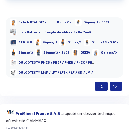
Voir plus
Beta b BT4b BT5b
Bello Zon
Sigma/ 1 - S1Cb
Installation au dioxyde de chlore Bello Zon® CDKc
AEGIS II
Sigma/ 1
Sigma/2
Sigma/ 2 - S2Cb
Sigma/ 3
Sigma/ 3 - S3Cb
DELTA
Gamma/ X
DULCOTEST® PHES / PHEP / PHER / PHEX / PHED / PHEF / PHEN / PHEK
DULCOTEST® LMP / LFT / LFTK / LF / CK / LM / ICT
a ajouté un dossier technique
ProMinent France S.A.S
où est cité GAMMA/ X
Le 03/01/2018