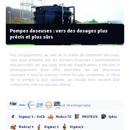
Pompes doseuses : vers des dosages plus
précis et plus sûrs
Peu d’équipements, au sein de la chaîne de traitement des eaux,
sont aussi présents que les pompes doseuses. L’automatisation
des procédés sur une large diversité d’applications a entraîné le
développement d’une offre diversifiée qui sait désormais
répondre à tous les besoins, même les plus complexes. Le choix
de la pompe la plus adaptée, qui résulte bien souvent d’un
compromis, n’en est que plus délicat…
et 14 entreprise(s)
Sigma/ 1 - S1Cb
Makro TZ
PROTEUS
Qdos
Makro/ 5
Sigma/ 1
Sigma/2