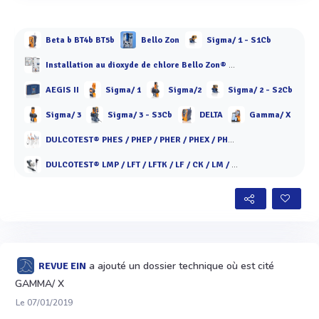
Voir plus
Beta b BT4b BT5b
Bello Zon
Sigma/ 1 - S1Cb
Installation au dioxyde de chlore Bello Zon® CDKc
AEGIS II
Sigma/ 1
Sigma/2
Sigma/ 2 - S2Cb
Sigma/ 3
Sigma/ 3 - S3Cb
DELTA
Gamma/ X
DULCOTEST® PHES / PHEP / PHER / PHEX / PHED / PHEF / PHEN / PHEK
DULCOTEST® LMP / LFT / LFTK / LF / CK / LM / ICT
a ajouté un dossier technique où est cité
REVUE EIN
GAMMA/ X
Le 07/01/2019