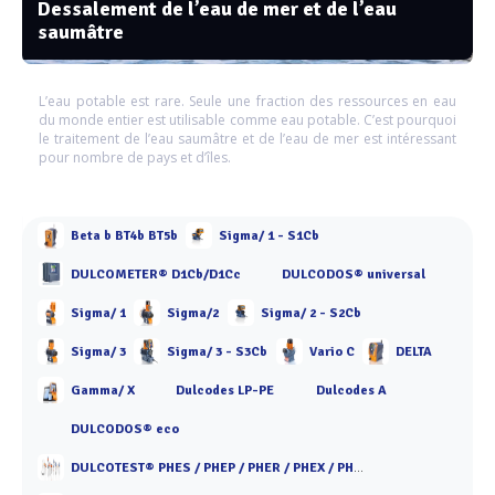
Dessalement de l’eau de mer et de l’eau
saumâtre
L’eau potable est rare. Seule une fraction des ressources en eau
du monde entier est utilisable comme eau potable. C’est pourquoi
le traitement de l’eau saumâtre et de l’eau de mer est intéressant
pour nombre de pays et d’îles.
Beta b BT4b BT5b
Sigma/ 1 - S1Cb
DULCOMETER® D1Cb/D1Cc
DULCODOS® universal
Sigma/ 1
Sigma/2
Sigma/ 2 - S2Cb
Sigma/ 3
Sigma/ 3 - S3Cb
Vario C
DELTA
Gamma/ X
Dulcodes LP-PE
Dulcodes A
DULCODOS® eco
DULCOTEST® PHES / PHEP / PHER / PHEX / PHED / PHEF / PHEN / PHEK