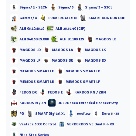
Sigma/ 2 - S2Cb
Sigma/ 3
Sigma/ 3 - S3Cb
Gamma/ X
PRIMEROYAL® N
SMART DDA DDA DDE
ALH 05.10.15.20
ALH 25.32.40 (CIP)
ALH X40.50.65.X80
ALH 80.100.125
MAGDOS LB
MAGDOS LD
MAGDOS LA
MAGDOS LK
MAGDOS LP
MAGDOS DE
MAGDOS DX
MEMDOS SMART LD
MEMDOS SMART LB
MEMDOS SMART LK
MEMDOS SMART LP
FEDOS DX
FEDOS E
KARDOS KN / ZKN
KARDOS N / ZN
DULCOnneX Extended Connectivity
PD
SMART Digital XL
ecoflow
Dura 5 -35
Vantage 5000 Control
VERDERDOS VE Dual PH-RX
Nike Step Series