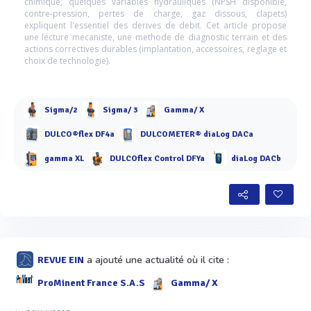
chimique, quelques variables hydrauliques (NPSH disponible,
contre-pression, pertes de charge, gaz dissous, clapets)
expliquent l'essentiel des derives de debit. Cet article propose
une lecture mecaniste, une methode de diagnostic terrain et des
actions correctives durables (implantation, accessoires, reglage et
choix de technologie).
Sigma/2
Sigma/ 3
Gamma/ X
DULCO®flex DF4a
DULCOMETER® diaLog DACa
gamma XL
DULCOflex Control DFYa
diaLog DACb
a ajouté une actualité où il cite :
REVUE EIN
ProMinent France S.A.S
Gamma/ X