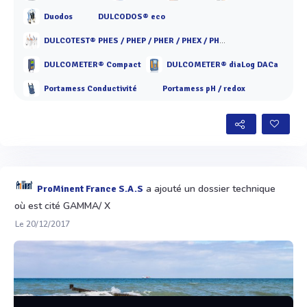
Duodos
DULCODOS® eco
DULCOTEST® PHES / PHEP / PHER / PHEX / PHED / PHEF / PHEN / PHEK
DULCOMETER® Compact
DULCOMETER® diaLog DACa
Portamess Conductivité
Portamess pH / redox
a ajouté un dossier technique
ProMinent France S.A.S
où est cité GAMMA/ X
Le 20/12/2017