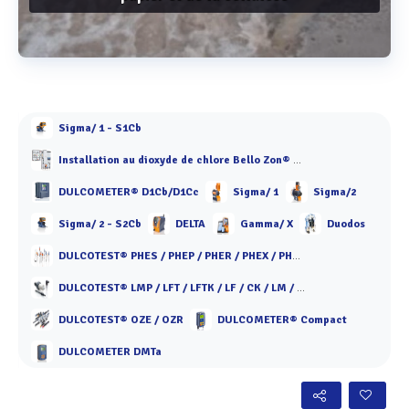
Voir plus
Sigma/ 1 - S1Cb
Installation au dioxyde de chlore Bello Zon® CDKc
DULCOMETER® D1Cb/D1Cc
Sigma/ 1
Sigma/2
Sigma/ 2 - S2Cb
DELTA
Gamma/ X
Duodos
DULCOTEST® PHES / PHEP / PHER / PHEX / PHED / PHEF / PHEN / PHEK
DULCOTEST® LMP / LFT / LFTK / LF / CK / LM / ICT
DULCOTEST® OZE / OZR
DULCOMETER® Compact
DULCOMETER DMTa