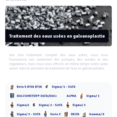
Traitement des eaux usées en galvanoplastie
Vue d’un traitement complet des eaux usées, nous vous
fournissons non seulement des pompes, des sondes et des
régulateurs, mais nous vous offrons en même temps notre vaste
savoir dans le domaine du traitement de l’eau en galvanoplastie.
Beta b BT4b BT5b
Sigma/ 1 - S1Cb
DULCOMETER® D1Cb/D1Cc
ALPHA
Sigma/ 1
Sigma/2
Sigma/ 2 - S2Cb
Sigma/ 3
Sigma/ 3 - S3Cb
Vario C
DELTA
Gamma/ X