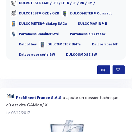
DULCOTEST® LMP / LFT / LFTK / LF / CK / LM / ICT
DULCOTEST® OZE / OZR
DULCOMETER® Compact
DULCOMETER® diaLog DACa
DULCOMARIN® II
Portamess Conductivité
Portamess pH / redox
DulcoFlow
DULCOMETER DMTa
Dulcosmose NF
Dulcosmose série BW
DULCOSMOSE SW
a ajouté un dossier technique
ProMinent France S.A.S
où est cité GAMMA/ X
Le 06/12/2017