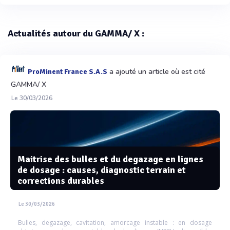
Actualités autour du GAMMA/ X :
a ajouté un article où est cité
ProMinent France S.A.S
GAMMA/ X
Le 30/03/2026
Maitrise des bulles et du degazage en lignes
de dosage : causes, diagnostic terrain et
corrections durables
Le 30/03/2026
Bulles, degazage, cavitation, amorcage instable : en dosage