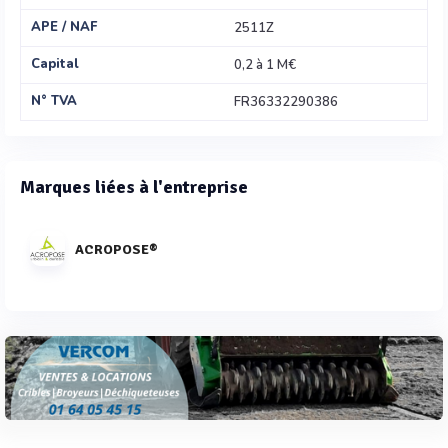
APE / NAF
2511Z
Capital
0,2 à 1 M€
N° TVA
FR36332290386
Marques liées à l'entreprise
ACROPOSE®