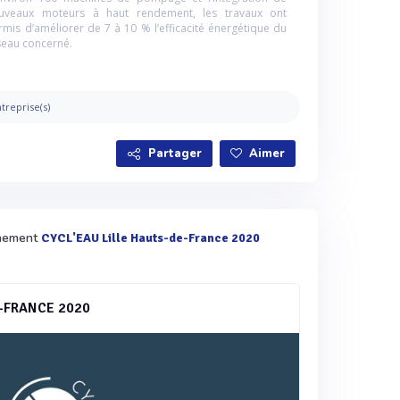
uveaux moteurs à haut rendement, les travaux ont
rmis d’améliorer de 7 à 10 % l’efficacité énergétique du
seau concerné.
treprise(s)
Partager
Aimer
vènement
CYCL'EAU Lille Hauts-de-France 2020
E-FRANCE 2020