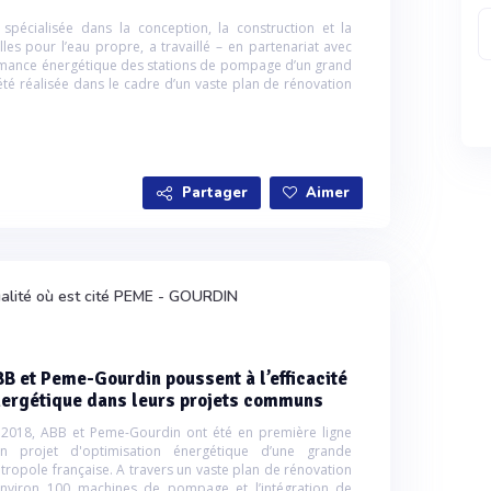
spécialisée dans la conception, la construction et la
es pour l’eau propre, a travaillé – en partenariat avec
ormance énergétique des stations de pompage d’un grand
 été réalisée dans le cadre d’un vaste plan de rénovation
Partager
Aimer
ualité où est cité PEME - GOURDIN
B et Peme-Gourdin poussent à l’efficacité
ergétique dans leurs projets communs
 2018, ABB et Peme-Gourdin ont été en première ligne
un projet d'optimisation énergétique d’une grande
tropole française. A travers un vaste plan de rénovation
environ 100 machines de pompage et l’intégration de