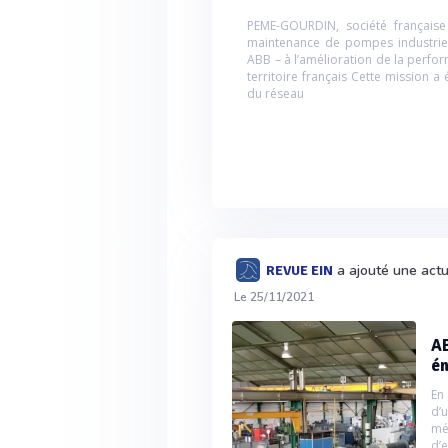
PEME-GOURDIN, société française 
maintenance de pompes industriell
ABB – à l’amélioration de la perf
territoire français Cette mission a
du réseau
a ajouté une act
REVUE EIN
Le 25/11/2021
AB
én
En
d’
mé
d’