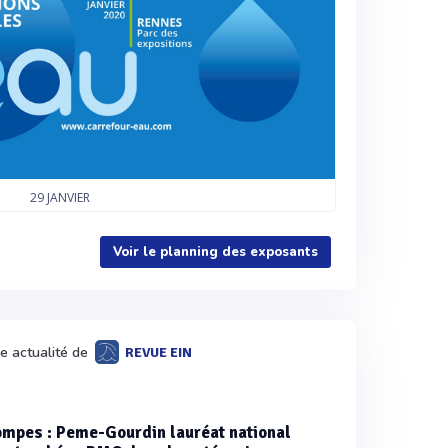
29
JANVIER
Voir le planning des exposants
e actualité de
REVUE EIN
mpes : Peme-Gourdin lauréat national