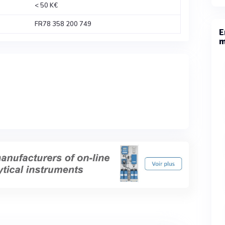
< 50 K€
FR78 358 200 749
E
m