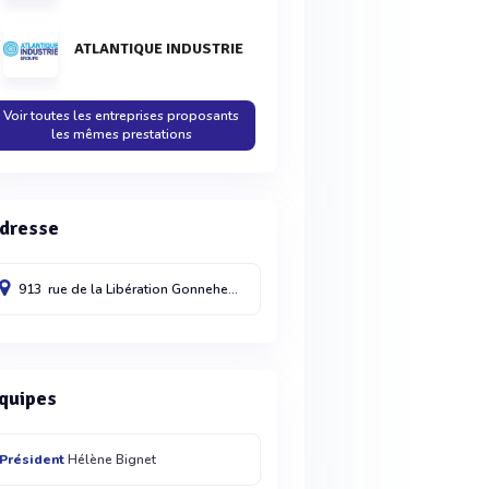
ATLANTIQUE INDUSTRIE
Voir toutes les entreprises proposants
les mêmes prestations
dresse
913 rue de la Libération
Gonnehem
62920
quipes
Président
Hélène Bignet